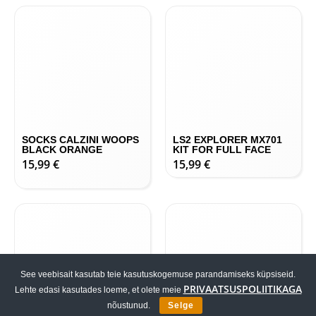
15,99
€
15,99
€
SOCKS CALZINI WOOPS
LS2 EXPLORER MX701
BLACK ORANGE
KIT FOR FULL FACE
15,99
€
15,99
€
See veebisait kasutab teie kasutuskogemuse parandamiseks küpsiseid.
PRIVAATSUSPOLIITIKAGA
Lehte edasi kasutades loeme, et olete meie
nõustunud.
Selge