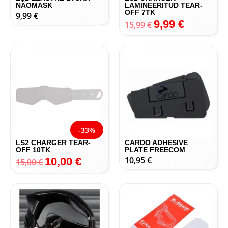
NÄOMASK
LAMINEERITUD TEAR-
OFF 7TK
9,99
€
9,99
€
15,99
€
-33%
LS2 CHARGER TEAR-
CARDO ADHESIVE
OFF 10TK
PLATE FREECOM
10,95
€
10,00
€
15,00
€