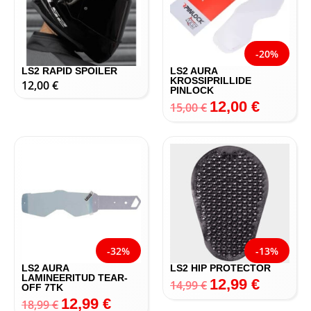
-20%
LS2 RAPID SPOILER
LS2 AURA
KROSSIPRILLIDE
12,00
€
PINLOCK
12,00
€
15,00
€
-32%
-13%
LS2 AURA
LS2 HIP PROTECTOR
LAMINEERITUD TEAR-
12,99
€
14,99
€
OFF 7TK
12,99
€
18,99
€