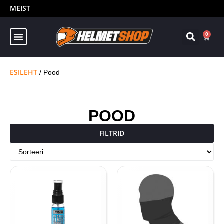
MEIST
0
ESILEHT
/ Pood
POOD
FILTRID