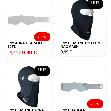
UUS
-38%
LS2 AURA TEAR-OFF
LS2 ELASTNE COTTON
10TK
NÄOMASK
9,99
€
9,99
€
15,99
€
UUS
-38%
LS2 ELASTNE LYCRA
LS2 CHARGER