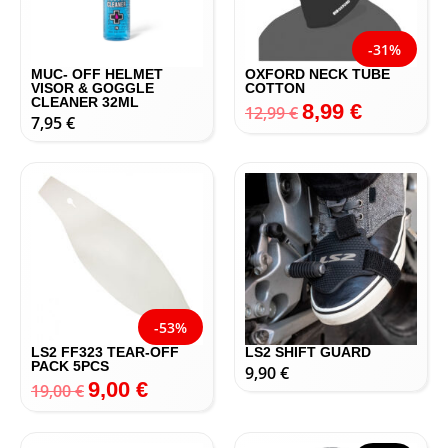
-31%
MUC- OFF HELMET
OXFORD NECK TUBE
VISOR & GOGGLE
COTTON
CLEANER 32ML
8,99
€
12,99
€
7,95
€
-53%
LS2 FF323 TEAR-OFF
LS2 SHIFT GUARD
PACK 5PCS
9,90
€
9,00
€
19,00
€