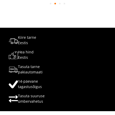
Kiire tarne
Eestis
Hea hind
Eestis
Tasuta tarne
pakiautomaati
14-päevane
tagastusõigus
Tasuta suuruse
ümbervahetus