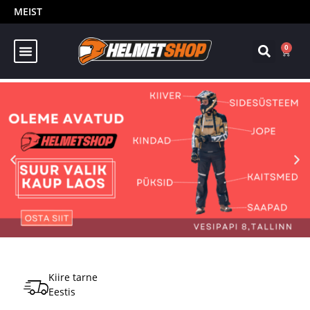
MEIST
0
Kiire tarne
Eestis