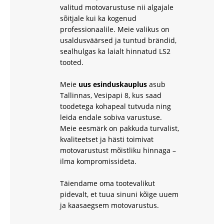
valitud motovarustuse nii algajale
sõitjale kui ka kogenud
professionaalile. Meie valikus on
usaldusväärsed ja tuntud brändid,
sealhulgas ka laialt hinnatud
LS2
tooted.
Meie
uus esinduskauplus
asub
Tallinnas, Vesipapi 8, kus saad
toodetega kohapeal tutvuda ning
leida endale sobiva varustuse.
Meie eesmärk on pakkuda turvalist,
kvaliteetset ja hästi toimivat
motovarustust mõistliku hinnaga –
ilma kompromissideta.
Täiendame oma tootevalikut
pidevalt, et tuua sinuni kõige uuem
ja kaasaegsem motovarustus.