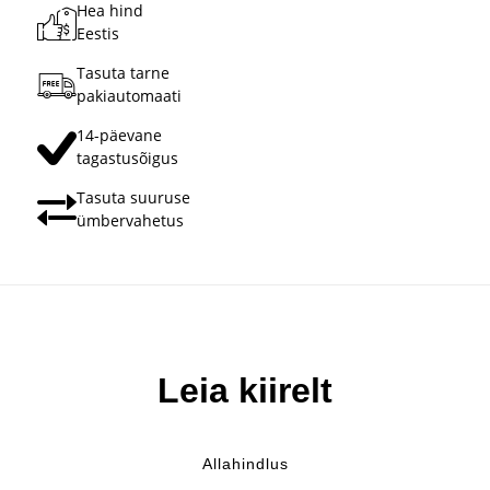
Hea hind
Eestis
Tasuta tarne
pakiautomaati
14-päevane
tagastusõigus
Tasuta suuruse
ümbervahetus
Leia kiirelt
Populaarsed
Allahindlus