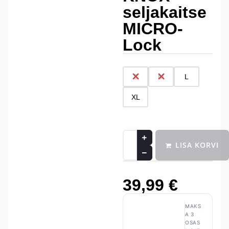
seljakaitse
MICRO-
Lock
S
M
L
XL
LISA KORVI
39,99
€
MAKS
A 3
OSAS