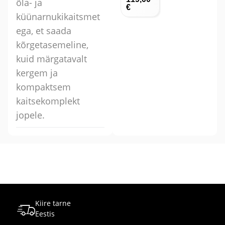
õla- ja
€
küünarnukikaitsmet
ega, et saada
kõrgetasemeline,
kuid märgatavalt
kergem ja
kompaktsem
kaitsekomplekt
jopele.
Kiire tarne
Eestis