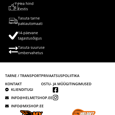
Hea hind
Eestis
Tasuta tarne
pakiautomaati
14-päevane
tagastusõigus
Tasuta suuruse
ümbervahetus
TARNE / TRANSPORT
PRIVAATSUSPOLIITIKA
KONTAKT
OSTU- JA MÜÜGITINGIMUSED
KLIENDITUGI
INFO@HELMETSHOP.EE
INFO@MXSHOP.EE