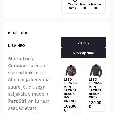
Tasuta
Järelma
Järelma
tarne
ks
ks
Seotud tooted
KIRJELDUS
Visiirid
LISAINFO
Krossiprillid
Micro-Lock
Compact
seeria on
saanud kaks uut
õhemat ja kergemat
LS2 X-
LS2 X-
TERRAIN
TERRAIN
suure jõudlusega
MAN
MAN
JACKET
JACKET
seljakaitse mudelit.
BLACK
BLACK
H-V
GREY
Part 501
on kahest
ORANGE
189,00
189,00
€
saadaolevast
€