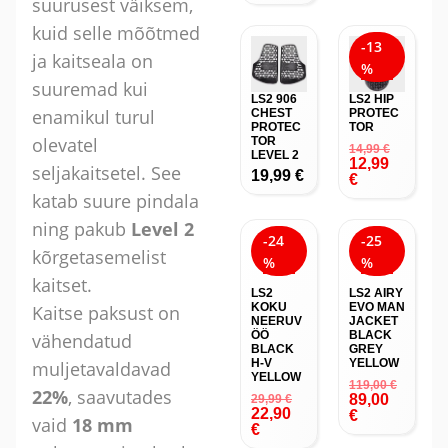
suurusest väiksem,
kuid selle mõõtmed
-13
ja kaitseala on
%
suuremad kui
LS2 906
LS2 HIP
enamikul turul
CHEST
PROTEC
PROTEC
TOR
olevatel
TOR
14,99
€
LEVEL 2
12,99
seljakaitsetel. See
19,99
€
€
katab suure pindala
ning pakub
Level 2
-24
-25
kõrgetasemelist
%
%
kaitset.
LS2
LS2 AIRY
KOKU
EVO MAN
Kaitse paksust on
NEERUV
JACKET
ÖÖ
BLACK
vähendatud
BLACK
GREY
H-V
YELLOW
muljetavaldavad
YELLOW
119,00
€
22%
, saavutades
89,00
29,99
€
22,90
€
vaid
18 mm
€