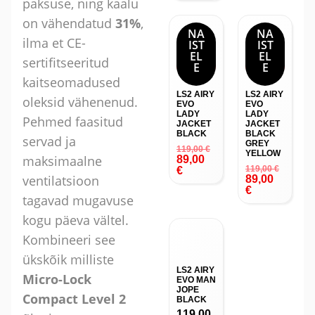
paksuse, ning kaalu
on vähendatud
31%
,
NA
NA
ilma et CE-
IST
IST
EL
EL
-25
-25
sertifitseeritud
E
E
%
%
kaitseomadused
LS2 AIRY
LS2 AIRY
oleksid vähenenud.
EVO
EVO
LADY
LADY
Pehmed faasitud
JACKET
JACKET
BLACK
BLACK
servad ja
GREY
119,00
€
YELLOW
maksimaalne
89,00
119,00
€
€
ventilatsioon
89,00
€
tagavad mugavuse
kogu päeva vältel.
Kombineeri see
ükskõik milliste
LS2 AIRY
Micro-Lock
EVO MAN
JOPE
Compact Level 2
BLACK
119,00