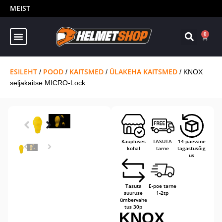
MEIST
0
ESILEHT
POOD
KAITSMED
ÜLAKEHA KAITSMED
/
/
/
/ KNOX
seljakaitse MICRO-Lock
Kaupluses
TASUTA
14-päevane
kohal
tarne
tagastusõig
us
Tasuta
E-poe tarne
suuruse
1-2tp
ümbervahe
tus 30p
KNOX