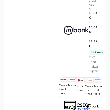
LISAT
ASUT
A
13,33
€
+
13,33
€
+
13,33
€
0% intress
Osta
kohe,
maksa
hiljem!
Tasuta
Tasuta
Tasuta
Tasuta
Tasuta
kauplu
al
al
al 50€
sest
100€
100€