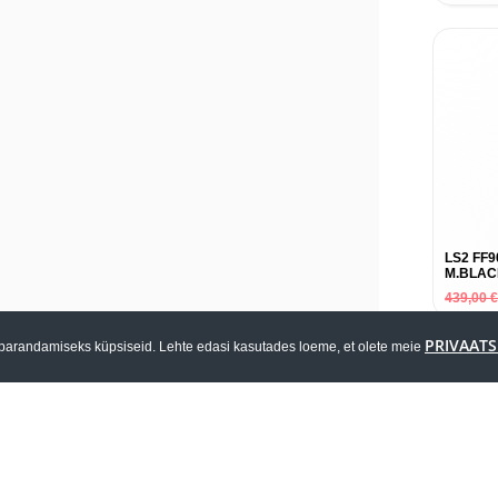
LS2 FF
M.BLAC
439,00
PRIVAATS
parandamiseks küpsiseid. Lehte edasi kasutades loeme, et olete meie