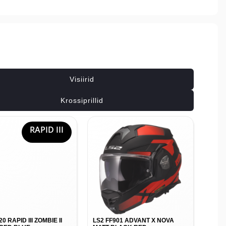
Seotud tooted
Visiirid
Krossiprillid
RAPID III
0 RAPID III ZOMBIE II
LS2 FF901 ADVANT X NOVA