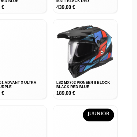
RED BLUE
MATT BLACK RED
0
€
439,00
€
901 ADVANT X ULTRA
LS2 MX702 PIONEER II BLOCK
URPLE
BLACK RED BLUE
0
€
189,00
€
JUUNIOR