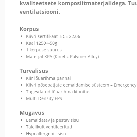
kvaliteetsete komposiitmaterjalidega. Tu
ventilatsiooni.
Korpus
Kiivri sertifikaat ECE 22.06
Kaal 1250+-50g
1 korpuse suurus
Materjal KPA (Kinetic Polymer Alloy)
Turvalisus
Kiir lõuarihma pannal
Kiivri põsepatjate eemaldamise süsteem – Emergency
Tugevdatud lõuarihma kinnitus
Multi-Density EPS
Mugavus
Eemaldatav ja pestav sisu
Täielikult ventileeritud
Hypoallergenic sisu