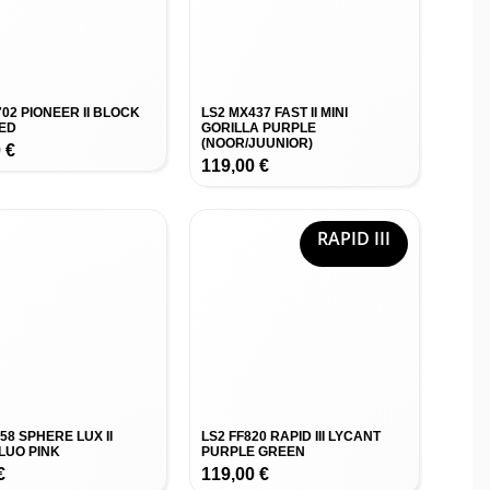
02 PIONEER II BLOCK
LS2 MX437 FAST II MINI
ED
GORILLA PURPLE
(NOOR/JUUNIOR)
0
€
119,00
€
RAPID III
58 SPHERE LUX II
LS2 FF820 RAPID III LYCANT
FLUO PINK
PURPLE GREEN
€
119,00
€