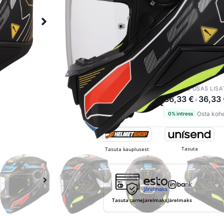
LISA KORVI
109,00
€
MAKSA 3 OSAS LISA
36,33 €
36,33
+
Osta kohe
0% intress
Tasuta
Tasuta kauplusest
Tasuta tarne
Järelmaks
Järelmaks