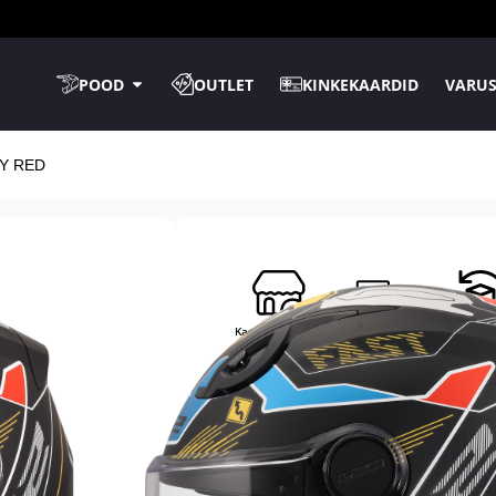
POOD
OUTLET
KINKEKAARDID
VARUS
EY RED
Kaupluses kohal
TASUTA tarne
14-päev
tagastusõ
LS2 FF812 KID
POLE KINDEL OMA SUURUSES?
S 47-48cm
M 49-50cm
L 51-