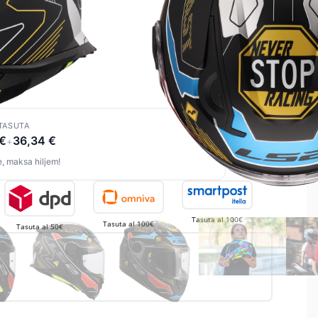
TASUTA
 €
36,34 €
+
, maksa hiljem!
Tasuta al 100€
Tasuta al 100€
Tasuta al 50€