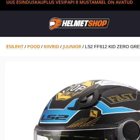
UUS ESINDUSKAUPLUS VESIPAPI 8 MUSTAMÄEL ON AVATUD
ESILEHT
POOD
KIIVRID
JUUNIOR
/
/
/
/ LS2 FF812 KID ZERO GR