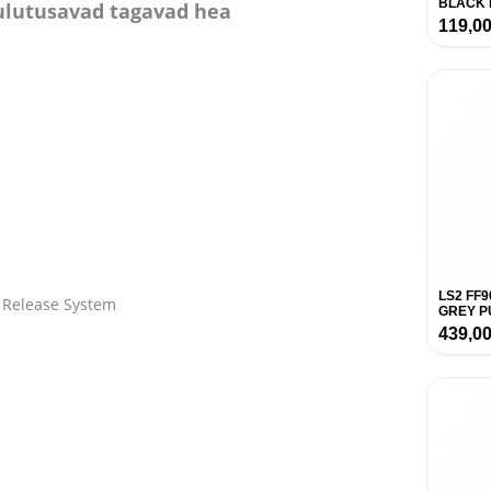
BLACK 
ulutusavad tagavad hea
119,0
LS2 FF
 Release System
GREY P
439,0