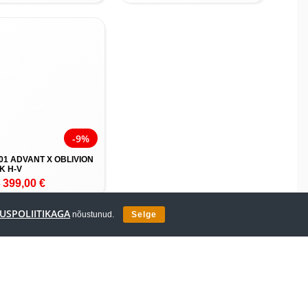
-9%
901 ADVANT X OBLIVION
K H-V
399,00
€
€
USPOLIITIKAGA
nõustunud.
Selge