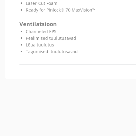
Laser-Cut Foam
Ready for Pinlock® 70 MaxVision™
Ventilatsioon
Channeled EPS
Pealimised tuulutusavad
Lõua tuulutus
Tagumised tuulutusavad