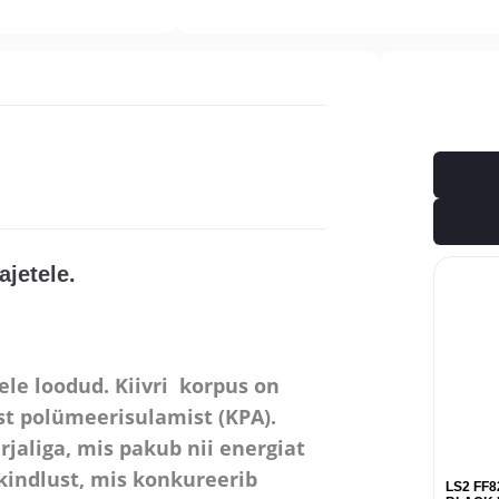
ajetele.
tele loodud. Kiivri korpus on
st polümeerisulamist (KPA).
jaliga, mis pakub nii energiat
kindlust, mis konkureerib
LS2 FF82