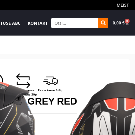
MEIST
0
TUSE ABC
KONTAKT
0,00
€
ane
Tasuta suuruse
E-poe tarne 1-2tp
igus
ümbervahetus 30p
 ZERO GREY RED
52cm