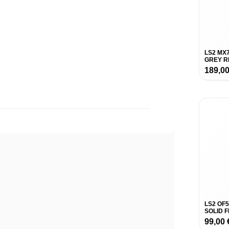
LS2 MX7
GREY R
189,0
LS2 OF5
SOLID 
99,00