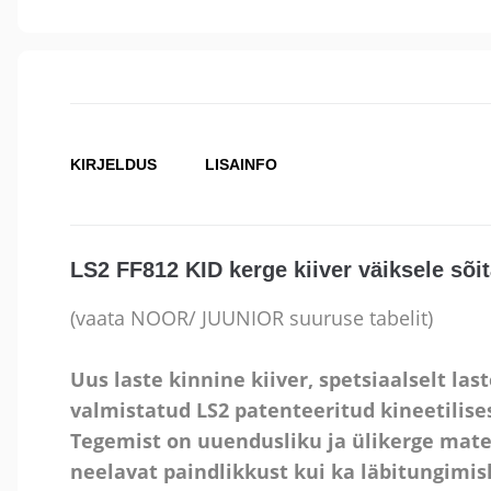
KIRJELDUS
LISAINFO
LS2 FF812 KID kerge kiiver väiksele sõit
(vaata NOOR/ JUUNIOR suuruse tabelit)
Uus laste kinnine kiiver, spetsiaalselt las
valmistatud LS2 patenteeritud kineetilise
Tegemist on uuendusliku ja ülikerge mater
neelavat paindlikkust kui ka läbitungimis