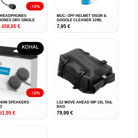
-10%
 HEADPHONES
MUC- OFF HELMET VISOR &
ONES ORV SINGLE
GOGGLE CLEANER 32ML
458,95
€
7,95
€
€
KOHAL
-10%
40M SPEAKERS
LS2 MOVE AHEAD WP 10L TAIL
D
BAG
51,95
€
79,99
€