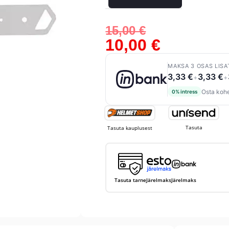
15,00
€
10,00
€
MAKSA 3 OSAS LISA
3,33 €
3,33 €
+
+
Osta kohe
0% intress
Tasuta
Tasuta kauplusest
Tasuta tarne
Järelmaks
Järelmaks