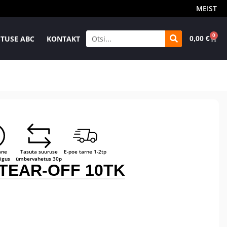
MEIST
0
TUSE ABC
KONTAKT
0,00
€
ane
Tasuta suuruse
E-poe tarne 1-2tp
igus
ümbervahetus 30p
TEAR-OFF 10TK