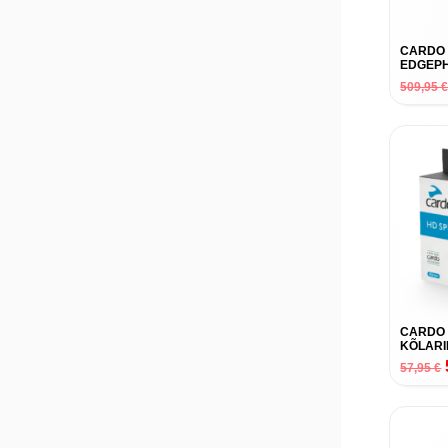
CARDO
EDGEPH
509,95
CARDO 
KÕLARI
57,95
€