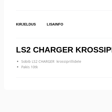
KIRJELDUS
LISAINFO
LS2 CHARGER KROSSIPRI
Sobib LS2 CHARGER krossiprillidele
Pakis 10tk