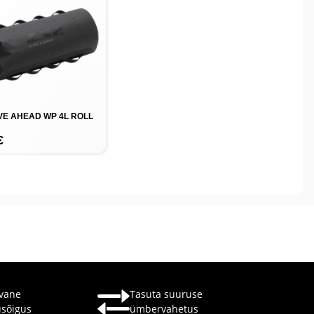
VE AHEAD WP 4L ROLL
€
vane
Tasuta suuruse
usõigus
ümbervahetus