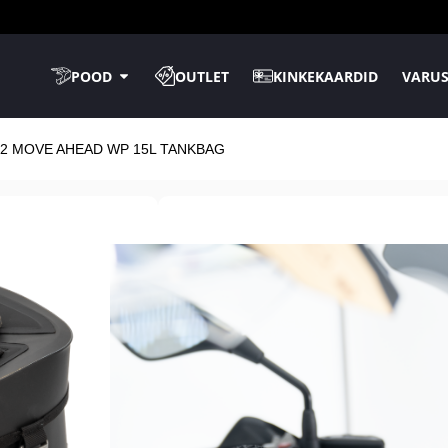
POOD
OUTLET
KINKEKAARDID
VARUS
S2 MOVE AHEAD WP 15L TANKBAG
Kaupluses kohal
TASUTA tarne
14-päev
tagastusõ
LS2 MOVE AHE
Laos
LISA KORVI