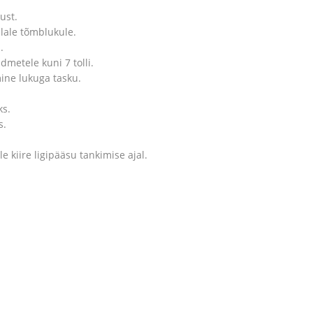
ust.
lale tõmblukule.
.
metele kuni 7 tolli.
mine lukuga tasku.
ks.
s.
 kiire ligipääsu tankimise ajal.