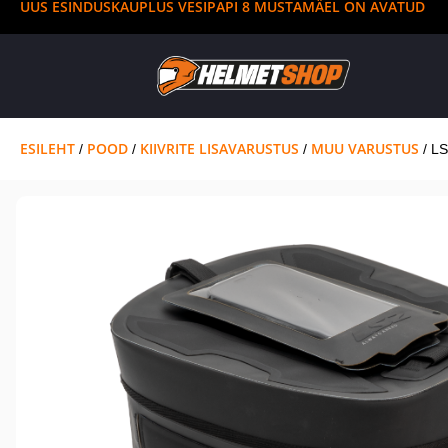
UUS ESINDUSKAUPLUS VESIPAPI 8 MUSTAMÄEL ON AVATUD
ESILEHT
POOD
KIIVRITE LISAVARUSTUS
MUU VARUSTUS
/
/
/
/ L