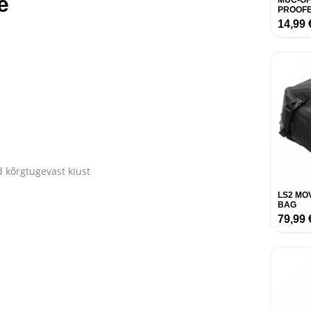
e
MUC-OF
PROOFE
14,99
d kõrgtugevast kiust
LS2 MO
BAG
79,99