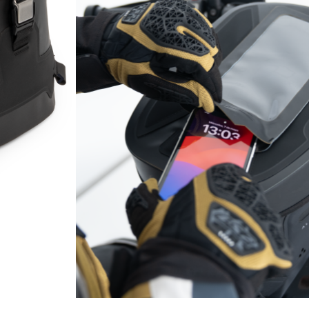
99,99
€
MAKSA 3 OSAS LISA
33,33 €
33,33
+
Osta kohe
0% intress
Tasuta
Tasuta kauplusest
Tasuta tarne
Järelmaks
Järelmaks