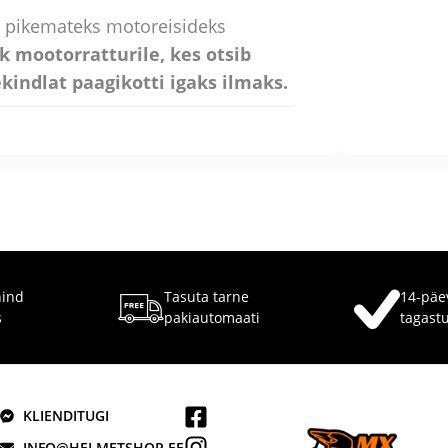
a pikemateks motoreisideks
 mootorratturile, kes otsib
kindlat paagikotti igaks ilmaks.
hind
Tasuta tarne
14-päe
s
pakiautomaati
tagast
KLIENDITUGI
INFO@HELMETSHOP.EE