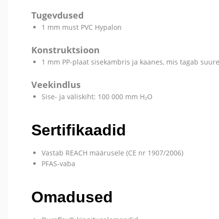
Tugevdused
1 mm must PVC Hypalon
Konstruktsioon
1 mm PP-plaat sisekambris ja kaanes, mis tagab suure
Veekindlus
Sise- ja väliskiht: 100 000 mm H₂O
Sertifikaadid
Vastab REACH määrusele (CE nr 1907/2006)
PFAS-vaba
Omadused