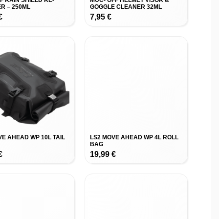
F RAIN SHIELD RE-
MUC- OFF HELMET VISOR &
R – 250ML
GOGGLE CLEANER 32ML
€
7,95
€
VE AHEAD WP 10L TAIL
LS2 MOVE AHEAD WP 4L ROLL
BAG
€
19,99
€