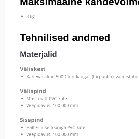
Maksimaalne kandevõim
3 kg
Tehnilised andmed
Materjalid
Väliskest
Kahevärviline 500D tentkangas (tarpaulin), valmistatu
Välispind
Must matt PVC-kate
Veepidavus: 100 000 mm
Sisepind
Halli/sinise tooniga PVC-kate
Veepidavus: 100 000 mm