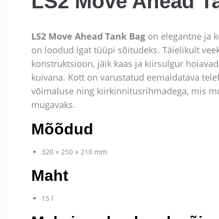
LS2 Move Ahead T
LS2 Move Ahead Tank Bag
on elegantne ja k
on loodud igat tüüpi sõitudeks. Täielikult vee
konstruktsioon, jäik kaas ja kiirsulgur hoiavad
kuivana. Kott on varustatud eemaldatava tele
võimaluse ning kiirkinnitusrihmadega, mis mu
mugavaks.
Mõõdud
320 × 250 × 210 mm
Maht
15 l