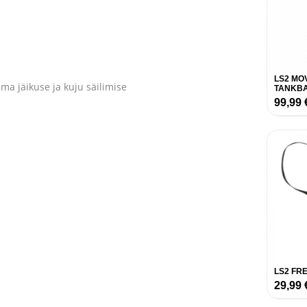
LS2 MO
ma jäikuse ja kuju säilimise
TANKB
99,99
LS2 FR
29,99