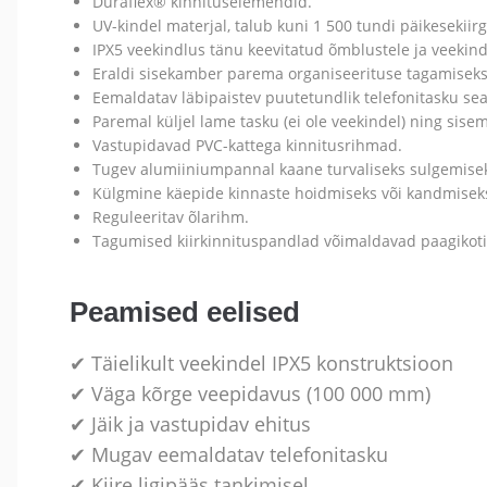
Duraflex® kinnituselemendid.
UV-kindel materjal, talub kuni 1 500 tundi päikesekiirg
IPX5 veekindlus tänu keevitatud õmblustele ja veekind
Eraldi sisekamber parema organiseerituse tagamiseks
Eemaldatav läbipaistev puutetundlik telefonitasku sead
Paremal küljel lame tasku (ei ole veekindel) ning sise
Vastupidavad PVC-kattega kinnitusrihmad.
Tugev alumiiniumpannal kaane turvaliseks sulgemise
Külgmine käepide kinnaste hoidmiseks või kandmisek
Reguleeritav õlarihm.
Tagumised kiirkinnituspandlad võimaldavad paagikotile
Peamised eelised
✔ Täielikult veekindel IPX5 konstruktsioon
✔ Väga kõrge veepidavus (100 000 mm)
✔ Jäik ja vastupidav ehitus
✔ Mugav eemaldatav telefonitasku
✔ Kiire ligipääs tankimisel