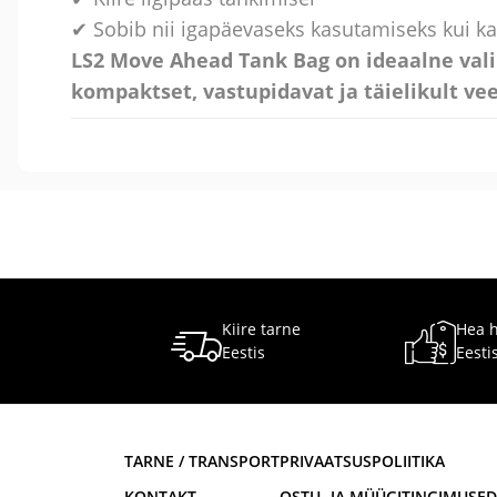
✔ Sobib nii igapäevaseks kasutamiseks kui k
LS2 Move Ahead Tank Bag on ideaalne valik
kompaktset, vastupidavat ja täielikult vee
Kiire tarne
Hea 
Eestis
Eesti
TARNE / TRANSPORT
PRIVAATSUSPOLIITIKA
KONTAKT
OSTU- JA MÜÜGITINGIMUSED