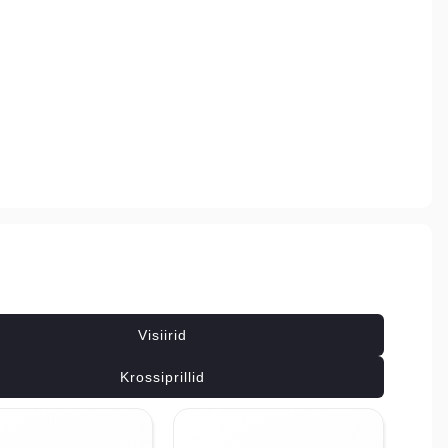
Seotud tooted
Visiirid
Krossiprillid