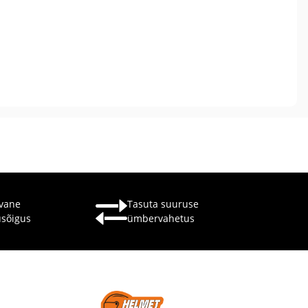
vane
Tasuta suuruse
usõigus
ümbervahetus