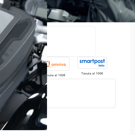
TASUTA
 €
33,33 €
+
, maksa hiljem!
Tasuta al 100€
Tasuta al 100€
Tasuta al 50€