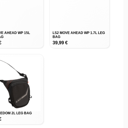
VE AHEAD WP 15L
LS2 MOVE AHEAD WP 1.7L LEG
AG
BAG
€
39,99
€
EEDOM 2L LEG BAG
€