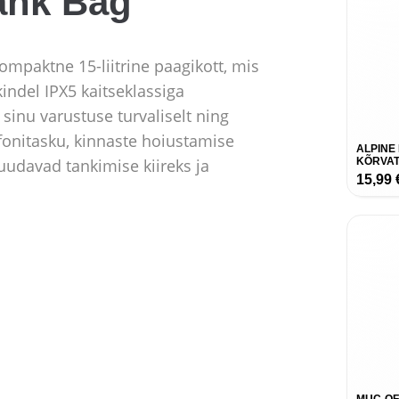
ank Bag
ompaktne 15-liitrine paagikott, mis
kindel IPX5 kaitseklassiga
 sinu varustuse turvaliselt ning
fonitasku, kinnaste hoiustamise
ALPINE
udavad tankimise kiireks ja
KÕRVAT
15,99