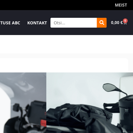
MEIST
0
TUSE ABC
KONTAKT
0,00
€
ane
Tasuta suuruse
E-poe tarne 1-2tp
igus
ümbervahetus 30p
AD WP 15L TANKBAG