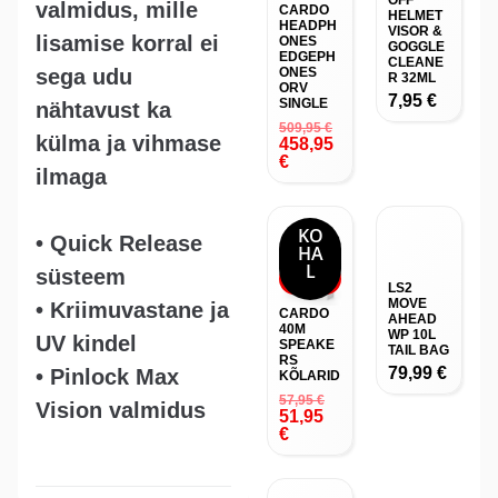
OFF
valmidus, mille
CARDO
HELMET
HEADPH
VISOR &
lisamise korral ei
ONES
GOGGLE
EDGEPH
CLEANE
sega udu
ONES
R 32ML
ORV
7,95
€
SINGLE
nähtavust ka
509,95
€
külma ja vihmase
458,95
€
ilmaga
KO
• Quick Release
HA
L
süsteem
-10%
LS2
MOVE
• Kriimuvastane ja
CARDO
AHEAD
40M
WP 10L
UV kindel
SPEAKE
TAIL BAG
RS
79,99
€
• Pinlock Max
KÕLARID
57,95
€
Vision valmidus
51,95
€