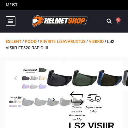
MEIST
0
ESILEHT
POOD
KIIVRITE LISAVARUSTUS
VISIIRID
/
/
/
/ LS2
VISIIR FF820 RAPID III
Kaupluses
TASUTA
14-päevane
kohal
tarne
tagastusõig
us
Tasuta
E-poe tarne
suuruse
1-2tp
ümbervahe
tus 30p
LS2 VISIIR