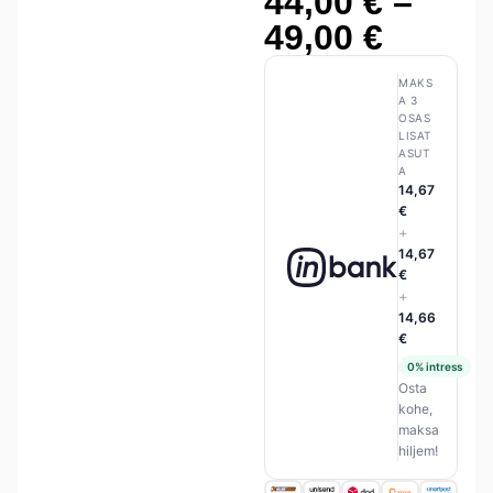
44,00
€
–
49,00
€
MAKS
A 3
OSAS
LISAT
ASUT
A
14,67
€
+
14,67
€
+
14,66
€
0% intress
Osta
kohe,
maksa
hiljem!