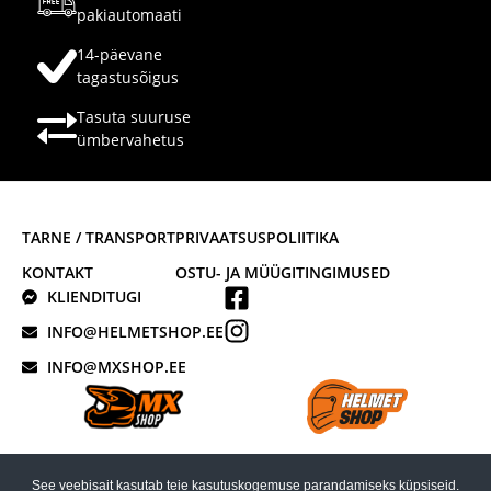
pakiautomaati
14-päevane
tagastusõigus
Tasuta suuruse
ümbervahetus
TARNE / TRANSPORT
PRIVAATSUSPOLIITIKA
KONTAKT
OSTU- JA MÜÜGITINGIMUSED
KLIENDITUGI
INFO@HELMETSHOP.EE
INFO@MXSHOP.EE
See veebisait kasutab teie kasutuskogemuse parandamiseks küpsiseid.