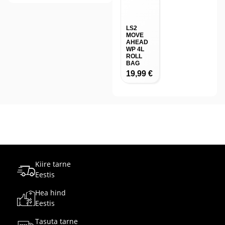
LS2
MOVE
AHEAD
WP 4L
ROLL
BAG
19,99
€
Kiire tarne
Eestis
Hea hind
Eestis
Tasuta tarne