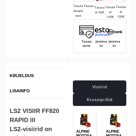
Tasuta
Tasuta
Tasuta
Tasuta
Tasuta
kauplu
al
al
al 50€
sest
100€
100€
Tasuta
Järelma
Järelma
tarne
ks
ks
Seotud tooted
KIRJELDUS
Visiirid
LISAINFO
Krossiprillid
LS2 VISIIR FF820
RAPID III
LS2-visiirid on
ALPINE
ALPINE
MOTOSA
MOTOSA