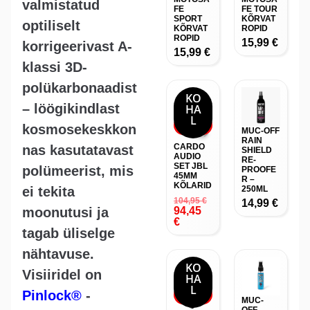
valmistatud
FE
FE TOUR
SPORT
KÕRVAT
optiliselt
KÕRVAT
ROPID
ROPID
15,99
€
korrigeerivast A-
15,99
€
klassi 3D-
polükarbonaadist
KO
– löögikindlast
HA
L
-10%
kosmosekeskkon
MUC-OFF
RAIN
CARDO
nas kasutatavast
SHIELD
AUDIO
RE-
SET JBL
polümeerist, mis
PROOFE
45MM
R –
KÕLARID
ei tekita
250ML
104,95
€
14,99
€
moonutusi ja
94,45
€
tagab üliselge
nähtavuse.
KO
Visiiridel on
HA
L
Pinlock®
-
-10%
MUC-