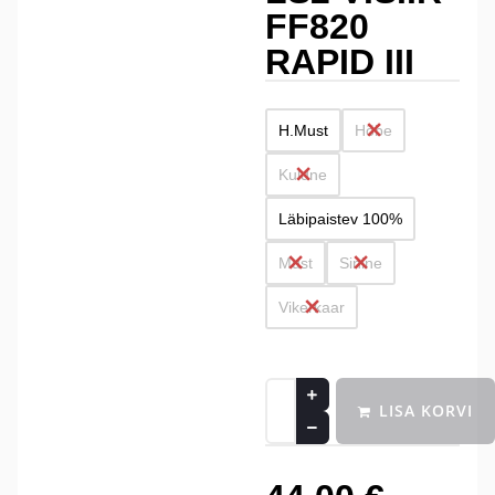
FF820
RAPID III
H.Must
Hõbe
Kuldne
Läbipaistev 100%
Must
Sinine
Vikerkaar
LISA KORVI