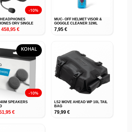
-10%
 HEADPHONES
MUC- OFF HELMET VISOR &
ONES ORV SINGLE
GOGGLE CLEANER 32ML
458,95
€
7,95
€
€
KOHAL
-10%
40M SPEAKERS
LS2 MOVE AHEAD WP 10L TAIL
D
BAG
51,95
€
79,99
€