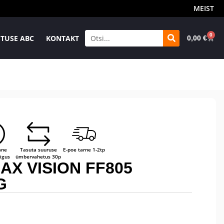
MEIST
0
TUSE ABC
KONTAKT
0,00
€
ane
Tasuta suuruse
E-poe tarne 1-2tp
igus
ümbervahetus 30p
AX VISION FF805
G