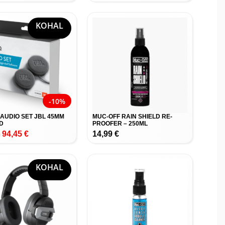
KOHAL
-10%
AUDIO SET JBL 45MM
MUC-OFF RAIN SHIELD RE-
D
PROOFER – 250ML
94,45
€
14,99
€
€
KOHAL