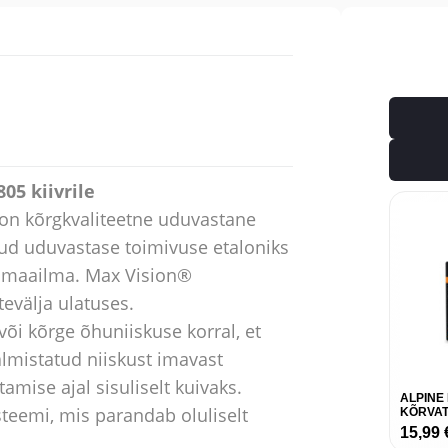
05 kiivrile
 on kõrgkvaliteetne uduvastane
anud uduvastase toimivuse etaloniks
u maailma. Max Vision®
tevälja ulatuses.
või kõrge õhuniiskuse korral, et
valmistatud niiskust imavast
tamise ajal sisuliselt kuivaks.
ALPINE
steemi, mis parandab oluliselt
KÕRVAT
15,99