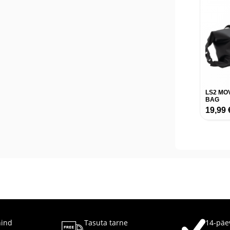
LS2 MO
BAG
19,99
hind
Tasuta tarne
14-päe