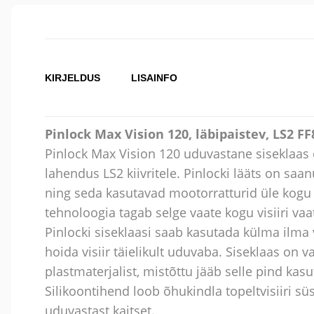
KIRJELDUS
LISAINFO
Pinlock Max Vision 120, läbipaistev, LS2 FF8
Pinlock Max Vision 120 uduvastane siseklaas
lahendus LS2 kiivritele. Pinlocki lääts on sa
ning seda kasutavad mootorratturid üle kog
tehnoloogia tagab selge vaate kogu visiiri vaa
Pinlocki siseklaasi saab kasutada külma ilma 
hoida visiir täielikult uduvaba. Siseklaas on 
plastmaterjalist, mistõttu jääb selle pind kasu
Silikoontihend loob õhukindla topeltvisiiri sü
uduvastast kaitset.