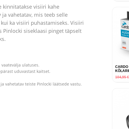
 kinnitatakse visiiri kahe
 ja vahetatav, mis teeb selle
i ka visiiri puhastamiseks. Visiiri
 Pinlocki siseklaasi pinget täpselt
ks.
 vaatevälja ulatuses.
CARDO 
pärast uduvastast kaitset.
KÕLARI
104,95
ja vahetatav teiste Pinlocki läätsede vastu.