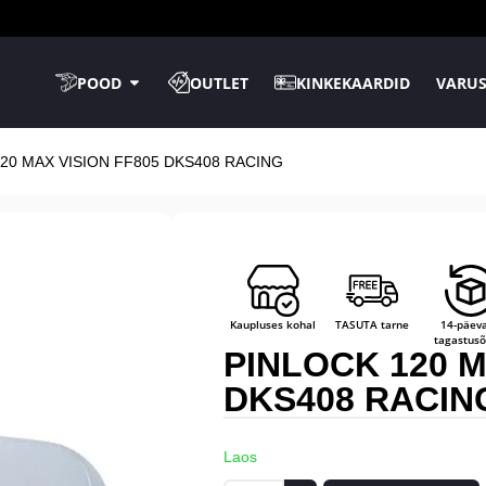
POOD
OUTLET
KINKEKAARDID
VARUS
120 MAX VISION FF805 DKS408 RACING
Kaupluses kohal
TASUTA tarne
14-päev
tagastusõ
PINLOCK 120 M
DKS408 RACIN
Laos