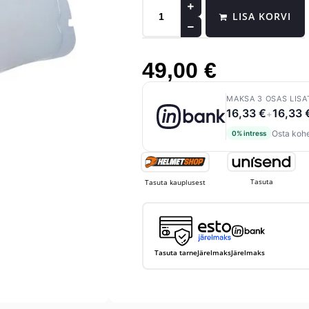
LISA KORVI
49,00
€
MAKSA 3 OSAS LISA
16,33 €
16,33 
+
Osta kohe
0% intress
Tasuta
Tasuta kauplusest
Tasuta tarne
Järelmaks
Järelmaks