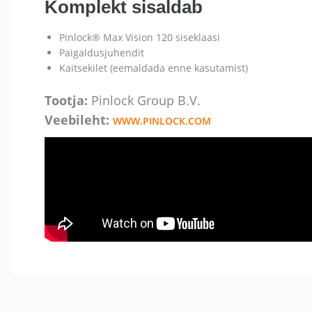
Komplekt sisaldab
Pinlock® Max Vision 120 siseklaasi
Paigaldusjuhendit
Kaitsekilet (eemaldada enne kasutamist)
Tootja:
Pinlock Group B.V.
Veebileht:
WWW.PINLOCK.COM