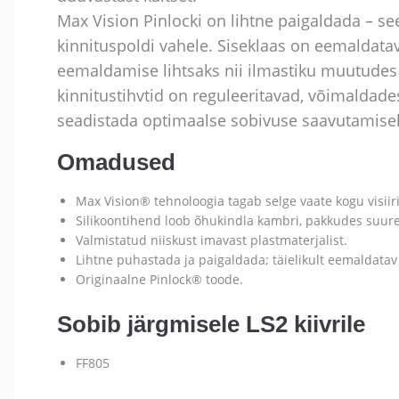
Max Vision Pinlocki on lihtne paigaldada – see
kinnituspoldi vahele. Siseklaas on eemaldatav
eemaldamise lihtsaks nii ilmastiku muutudes ku
kinnitustihvtid on reguleeritavad, võimaldades
seadistada optimaalse sobivuse saavutamise
Omadused
Max Vision® tehnoloogia tagab selge vaate kogu visiiri
Silikoontihend loob õhukindla kambri, pakkudes suure
Valmistatud niiskust imavast plastmaterjalist.
Lihtne puhastada ja paigaldada; täielikult eemaldatav 
Originaalne Pinlock® toode.
Sobib järgmisele LS2 kiivrile
FF805