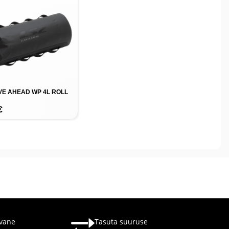
VE AHEAD WP 4L ROLL
€
vane
Tasuta suuruse