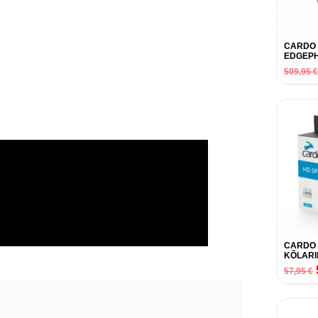
CARDO
EDGEPH
509,95
CARDO 
KÕLARI
57,95
€