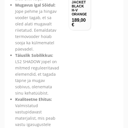
JACKET
Mugavus igal Sõidul:
BLACK
H-V
Jope pehme ja hingav
ORANGE
vooder tagab, et sa
189,00
oled alati mugavalt
€
riietatud. Eemaldatav
termovooder hoiab
sooja ka külmematel
päevadel.
Täiuslik Sobilikkus:
LS2 SHADOW jopel on
mitmed reguleeritavad
elemendid, et tagada
täpne ja mugav
sobivus, olenemata
sinu kehatüübist.
Kvaliteetne Ehitus:
Valmistatud
vastupidavast
materjalist, mis peab
vastu igasugustele