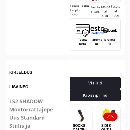
Tasuta
Tasuta
Tasuta
Tasuta
Tasuta
kauplu
al
al
al 50€
sest
100€
100€
Tasuta
Järelma
Järelma
tarne
ks
ks
Seotud tooted
KIRJELDUS
Visiirid
LISAINFO
Krossiprillid
LS2 SHADOW
Mootorrattajope –
Uus Standard
-5%
Stiilis ja
SOCKS
SIDI K-
CALZINI
OUT 3