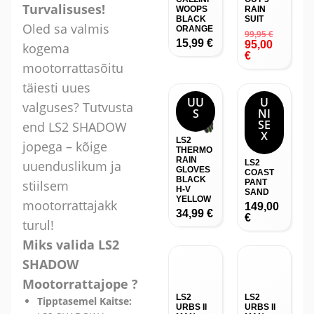
Turvalisuses!
WOOPS
RAIN
BLACK
SUIT
Oled sa valmis
ORANGE
99,95
€
15,99
€
95,00
kogema
€
mootorrattasõitu
täiesti uues
UU
U
valguses? Tutvusta
S
NI
SE
end LS2 SHADOW
X
LS2
jopega – kõige
THERMO
RAIN
uuenduslikum ja
LS2
GLOVES
COAST
BLACK
stiilsem
PANT
H-V
SAND
YELLOW
mootorrattajakk
149,00
34,99
€
€
turul!
Miks valida LS2
SHADOW
Mootorrattajope ?
LS2
LS2
Tipptasemel Kaitse:
URBS II
URBS II