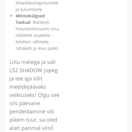
ilmastikutingimustele
ja kulumisele.
Mitmekülgsed
Taskud
: Rohkesti
hoiustamisruumi sinu
isiklikele asjadele –
telefoni, võtmete,
rahakoti ja muu jaoks.
Liitu meiega ja vali
LS2 SHADOW jopeg
ja tee iga sõit
meeldejäävaks
seikluseks! Olgu see
siis päevane
pendeldamine või
pikem tuur, sa oled
alati parimal viisil