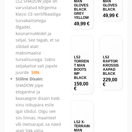
LS2 SHADOW jope on
MAN
MAN
GLOVES
GLOVES
varustatud kõrgeima
BLACK
BLACK
klassi CE-sertifikaadiga
GREY
49,99
€
YELLOW
turvakaitsetega
49,99
€
õlgadel,
küünarnukkidel ja
seljal. See tagab, et sa
sõidad alati
maksimaalse
LS2
LS2
turvalisusega. Sobiv
TORREN
RAPTOR
seljakaitse vali jopele
T MAN
KROSSIS
BOOTS
AAPAD
juurde
SIIN
.
WP
BLACK
BLACK
Stiilne Disain:
229,00
159,00
€
SHADOW jope
€
elegantne ja
kaasaegne disain toob
sinu isikupära esile
igal sõidul. Olgu see
siis linnas, maanteel
LS2 X-
või metsarajal, sa näed
TERRAIN
alati šikk välja.
MAN