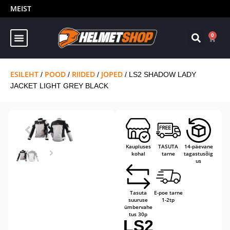
MEIST
0
ESILEHT
POOD
RIIDED
JOPED
/
/
/
/ LS2 SHADOW LADY
JACKET LIGHT GREY BLACK
Kaupluses
TASUTA
14-päevane
kohal
tarne
tagastusõig
us
Tasuta
E-poe tarne
suuruse
1-2tp
ümbervahe
tus 30p
LS2