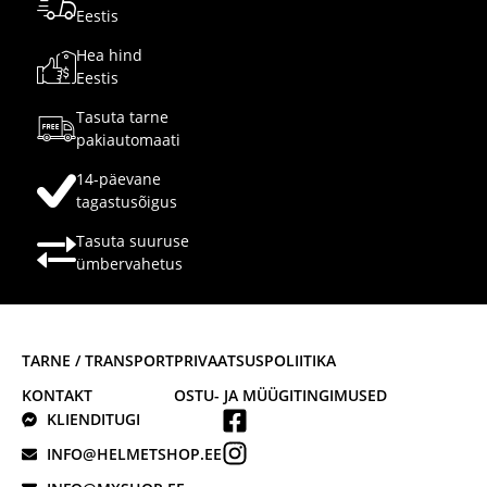
Eestis
Hea hind
Eestis
Tasuta tarne
pakiautomaati
14-päevane
tagastusõigus
Tasuta suuruse
ümbervahetus
TARNE / TRANSPORT
PRIVAATSUSPOLIITIKA
KONTAKT
OSTU- JA MÜÜGITINGIMUSED
KLIENDITUGI
INFO@HELMETSHOP.EE