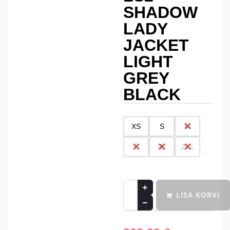
SHADOW
LADY
JACKET
LIGHT
GREY
BLACK
XS
S
M
L
XL
2XL
LISA KORVI