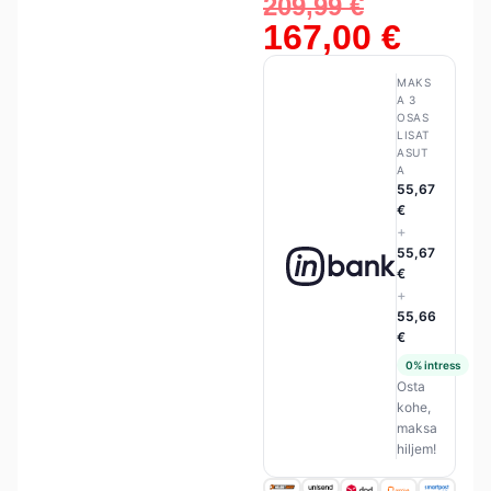
209,99
€
167,00
€
MAKS
A 3
OSAS
LISAT
ASUT
A
55,67
€
+
55,67
€
+
55,66
€
0% intress
Osta
kohe,
maksa
hiljem!