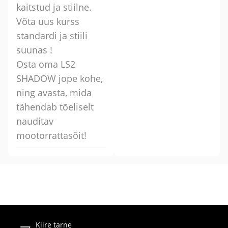
kaitstud ja stiilne.
Võta uus kurss
standardi ja stiili
suunas !
Osta oma LS2
SHADOW jope kohe,
ning avasta, mida
tähendab tõeliselt
nauditav
mootorrattasõit!
Kiire tarne