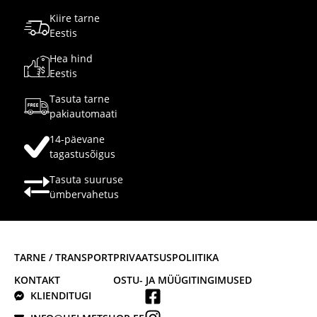
Kiire tarne
Eestis
Hea hind
Eestis
Tasuta tarne
pakiautomaati
14-päevane
tagastusõigus
Tasuta suuruse
ümbervahetus
TARNE / TRANSPORT
PRIVAATSUSPOLIITIKA
KONTAKT
OSTU- JA MÜÜGITINGIMUSED
KLIENDITUGI