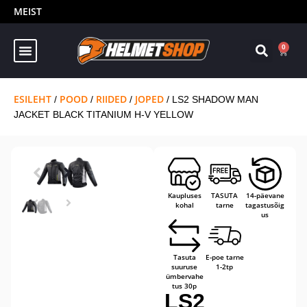
MEIST
0
ESILEHT
POOD
RIIDED
JOPED
/
/
/
/ LS2 SHADOW MAN
JACKET BLACK TITANIUM H-V YELLOW
Kaupluses
TASUTA
14-päevane
kohal
tarne
tagastusõig
us
Tasuta
E-poe tarne
suuruse
1-2tp
ümbervahe
tus 30p
LS2