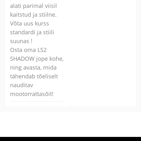
alati parimal viisil
kaitstud ja stiilne.
Võta uus kurss
standardi ja stiili
suunas !
Osta oma LS2
SHADOW jope kohe,
ning avasta, mida
tähendab tõeliselt
nauditav
mootorrattasõit!