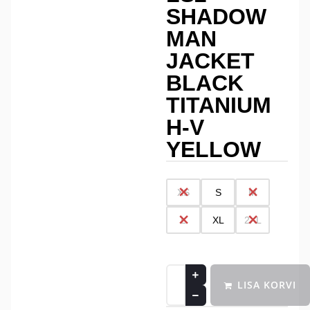
SHADOW
MAN
JACKET
BLACK
TITANIUM
H-V
YELLOW
XS
S
M
L
XL
2XL
LISA KORVI