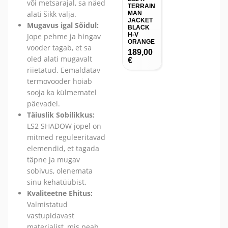
või metsarajal, sa näed
TERRAIN
alati šikk välja.
MAN
JACKET
Mugavus igal Sõidul:
BLACK
H-V
Jope pehme ja hingav
ORANGE
vooder tagab, et sa
189,00
oled alati mugavalt
€
riietatud. Eemaldatav
termovooder hoiab
sooja ka külmematel
päevadel.
Täiuslik Sobilikkus:
LS2 SHADOW jopel on
mitmed reguleeritavad
elemendid, et tagada
täpne ja mugav
sobivus, olenemata
sinu kehatüübist.
Kvaliteetne Ehitus:
Valmistatud
vastupidavast
materjalist, mis peab