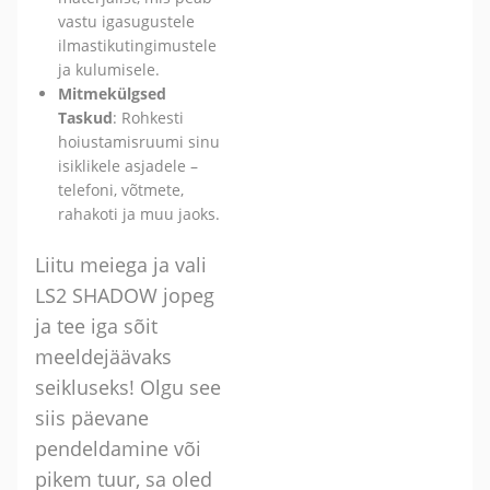
vastu igasugustele
ilmastikutingimustele
ja kulumisele.
Mitmekülgsed
Taskud
: Rohkesti
hoiustamisruumi sinu
isiklikele asjadele –
telefoni, võtmete,
rahakoti ja muu jaoks.
Liitu meiega ja vali
LS2 SHADOW jopeg
ja tee iga sõit
meeldejäävaks
seikluseks! Olgu see
siis päevane
pendeldamine või
pikem tuur, sa oled