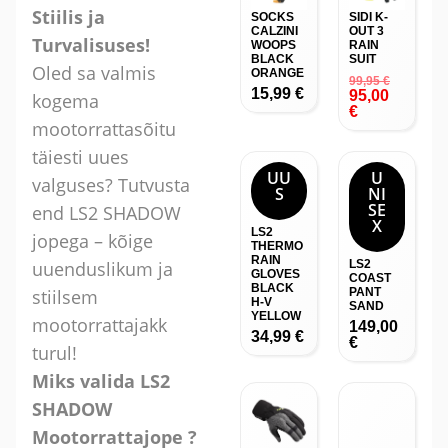
Stiilis ja
SOCKS
SIDI K-
CALZINI
OUT 3
Turvalisuses!
WOOPS
RAIN
BLACK
SUIT
Oled sa valmis
ORANGE
99,95
€
15,99
€
95,00
kogema
€
mootorrattasõitu
täiesti uues
UU
U
valguses? Tutvusta
S
NI
SE
end LS2 SHADOW
X
LS2
jopega – kõige
THERMO
RAIN
uuenduslikum ja
LS2
GLOVES
COAST
BLACK
stiilsem
PANT
H-V
SAND
YELLOW
mootorrattajakk
149,00
34,99
€
€
turul!
Miks valida LS2
SHADOW
Mootorrattajope ?