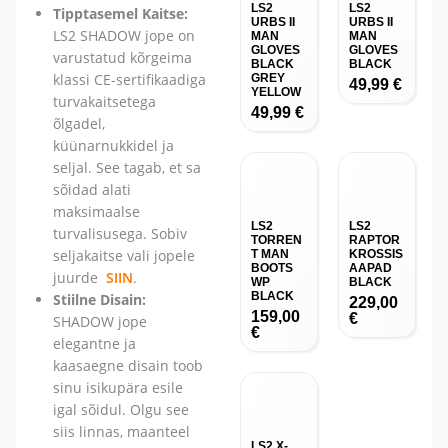
LS2
LS2
Tipptasemel Kaitse:
URBS II
URBS II
LS2 SHADOW jope on
MAN
MAN
GLOVES
GLOVES
varustatud kõrgeima
BLACK
BLACK
klassi CE-sertifikaadiga
GREY
49,99
€
YELLOW
turvakaitsetega
49,99
€
õlgadel,
küünarnukkidel ja
seljal. See tagab, et sa
sõidad alati
maksimaalse
LS2
LS2
turvalisusega. Sobiv
TORREN
RAPTOR
seljakaitse vali jopele
T MAN
KROSSIS
BOOTS
AAPAD
juurde
SIIN
.
WP
BLACK
BLACK
Stiilne Disain:
229,00
159,00
€
SHADOW jope
€
elegantne ja
kaasaegne disain toob
sinu isikupära esile
igal sõidul. Olgu see
siis linnas, maanteel
LS2 X-