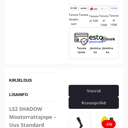
Tasuta
Tasuta
Tasuta
Tasuta
Tasuta
kauplu
al
al
al 50€
sest
100€
100€
Tasuta
Järelma
Järelma
tarne
ks
ks
Seotud tooted
KIRJELDUS
Visiirid
LISAINFO
Krossiprillid
LS2 SHADOW
Mootorrattajope –
Uus Standard
-5%