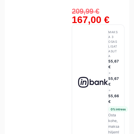
209,99
€
167,00
€
MAKS
A 3
OSAS
LISAT
ASUT
A
55,67
€
+
55,67
€
+
55,66
€
0% intress
Osta
kohe,
maksa
hiljem!