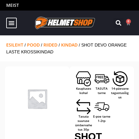
MEIST
0
ESILEHT
POOD
RIIDED
KINDAD
/
/
/
/ SHOT DEVO ORANGE
LASTE KROSSIKINDAD
Kaupluses
TASUTA
14-päevane
kohal
tarne
tagastusõig
us
Tasuta
E-poe tarne
suuruse
1-2tp
ümbervahe
tus 30p
SHOT