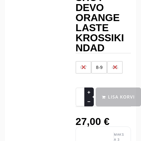
DEVO
ORANGE
LASTE
KROSSIKI
NDAD
6-7
8-9
4-5
LISA KORVI
27,00
€
MAKS
A 3