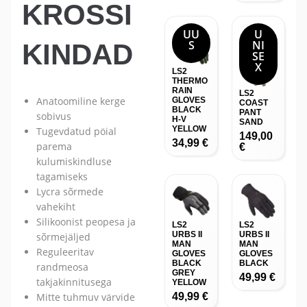
KROSSI
UU
U
S
NI
KINDAD
SE
X
LS2
THERMO
RAIN
LS2
Anatoomiline kerge
GLOVES
COAST
BLACK
PANT
sobivus
H-V
SAND
YELLOW
Tugevdatud pöial
149,00
34,99
€
parema
€
kulumiskindluse
tagamiseks
Lycra sõrmede
vahekiht
Silikoonist peopesa ja
LS2
LS2
URBS II
URBS II
sõrmejäljed
MAN
MAN
Reguleeritav
GLOVES
GLOVES
BLACK
BLACK
randmeosa
GREY
49,99
€
takjakinnitusega
YELLOW
49,99
€
Mitte tuhmuv värvide