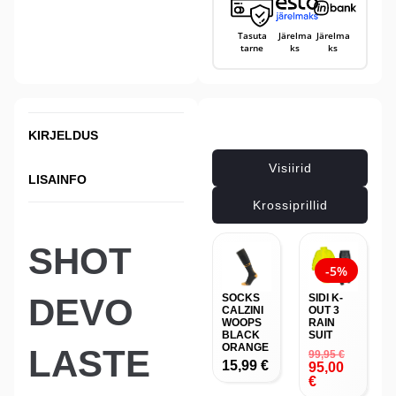
Tasuta
Järelma
Järelma
tarne
ks
ks
Seotud tooted
KIRJELDUS
Visiirid
LISAINFO
Krossiprillid
SHOT
-5%
SOCKS
SIDI K-
DEVO
CALZINI
OUT 3
WOOPS
RAIN
BLACK
SUIT
ORANGE
LASTE
99,95
€
15,99
€
95,00
€