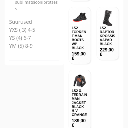
sublimatsiooniprotses
s
Suurused
LS2
LS2
YXS ( 3) 4-5
TORREN
RAPTOR
T MAN
KROSSIS
YS (4) 6-7
BOOTS
AAPAD
WP
BLACK
YM (5) 8-9
BLACK
229,00
159,00
€
€
LS2 X-
TERRAIN
MAN
JACKET
BLACK
H-V
ORANGE
189,00
€