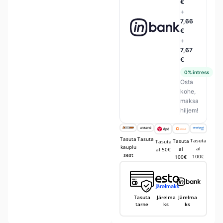
€
+
7,66
€
+
7,67
€
0% intress
Osta
kohe,
maksa
hiljem!
Tasuta
Tasuta
Tasuta
Tasuta
Tasuta
kauplu
al
al
al 50€
sest
100€
100€
Tasuta
Järelma
Järelma
tarne
ks
ks