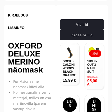
Seotud tooted
KIRJELDUS
Visiirid
LISAINFO
Krossiprillid
OXFORD
DELUXE
-5%
MERINO
SOCKS
SIDI K-
CALZINI
OUT 3
näomask
WOOPS
RAIN
BLACK
SUIT
ORANGE
99,95
€
15,99
€
95,00
Funktsionaalne
€
näomask kiivri alla
Kolmesuunaline veniv
materjal, milles on osa
UU
U
meriinovilla (parem
S
NI
vastupidavus
SE