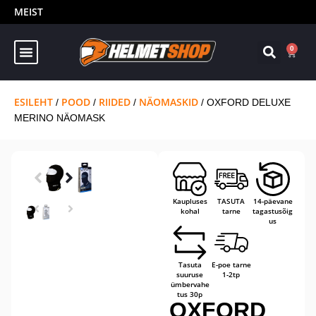
MEIST
0
ESILEHT
POOD
RIIDED
NÄOMASKID
/
/
/
/ OXFORD DELUXE
MERINO NÄOMASK
Kaupluses
TASUTA
14-päevane
kohal
tarne
tagastusõig
us
Tasuta
E-poe tarne
suuruse
1-2tp
ümbervahe
tus 30p
OXFORD