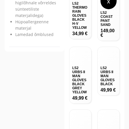
X
higilõhnale võrreldes
LS2
THERMO
sünteetiliste
RAIN
LS2
materjalidega)
GLOVES
COAST
BLACK
PANT
Hüpoallergeenne
H-V
SAND
materjal
YELLOW
149,00
34,99
€
Lamedad õmblused
€
LS2
LS2
URBS II
URBS II
MAN
MAN
GLOVES
GLOVES
BLACK
BLACK
GREY
49,99
€
YELLOW
49,99
€