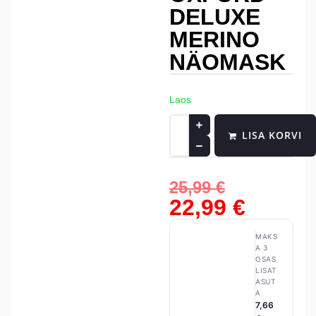
DELUXE
MERINO
NÄOMASK
Laos
LISA KORVI
25,99
€
22,99
€
MAKS
A 3
OSAS
LISAT
ASUT
A
7,66