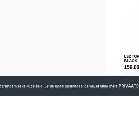
LS2 TO
BLACK
159,0
PRIVAATS
parandamiseks küpsiseid. Lehte edasi kasutades loeme, et olete meie