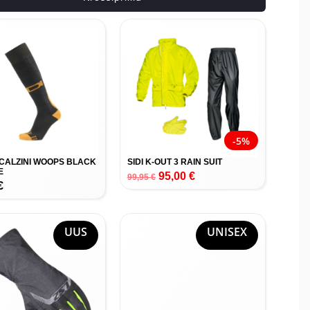
-5%
CALZINI WOOPS BLACK
SIDI K-OUT 3 RAIN SUIT
E
95,00
€
99,95
€
€
UUS
UNISEX