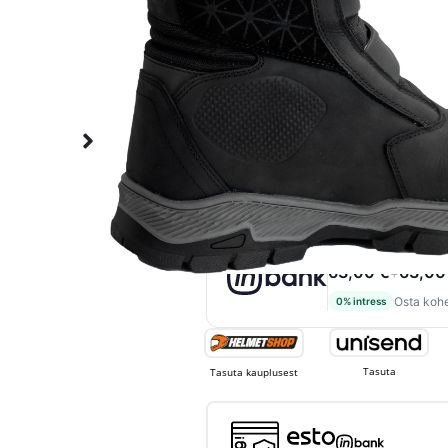
PUHASTA
Laos
LISA KORVI
199,00
€
189,00
€
MAKSA 3 OSAS LISA
63,00 €
63,00
+
Osta kohe
0% intress
Tasuta
Tasuta kauplusest