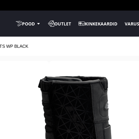
POOD
OUTLET
KINKEKAARDID
VARUS
TS WP BLACK
Kaupluses kohal
TASUTA tarne
14-päev
tagastusõ
LS2 ADVENTU
BLACK
39
40
41
42
43