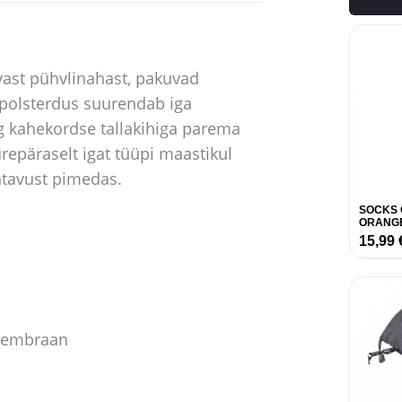
avast pühvlinahast, pakuvad
k polsterdus suurendab iga
kahekordse tallakihiga parema
epäraselt igat tüüpi maastikul
htavust pimedas.
SOCKS 
ORANG
15,99
 membraan