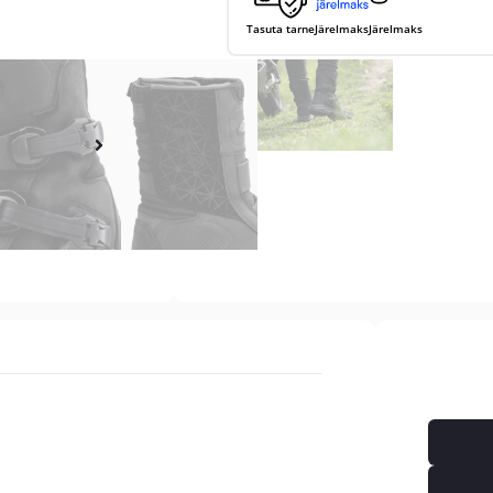
Tasuta tarne
Järelmaks
Järelmaks