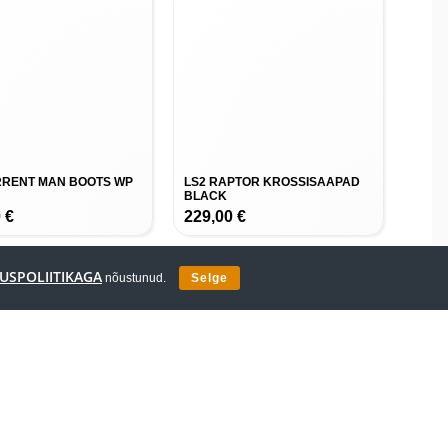
RRENT MAN BOOTS WP
LS2 RAPTOR KROSSISAAPAD
BLACK
0
€
229,00
€
USPOLIITIKAGA
nõustunud.
Selge