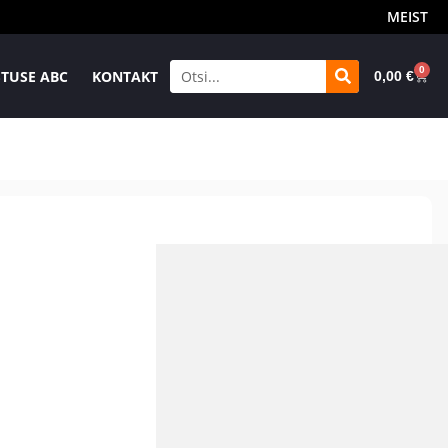
MEIST
0
TUSE ABC
KONTAKT
0,00
€
ane
Tasuta suuruse
E-poe tarne 1-2tp
igus
ümbervahetus 30p
RE MAN BOOTS WP
44
45
46
47