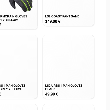
ERMORAIN GLOVES
LS2 COAST PANT SAND
H-V YELLOW
149,00
€
€
BS II MAN GLOVES
LS2 URBS II MAN GLOVES
GREY YELLOW
BLACK
€
49,99
€