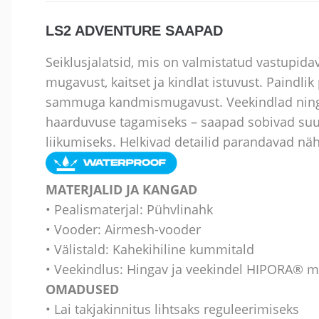
LS2 ADVENTURE SAAPAD
Seiklusjalatsid, mis on valmistatud vastupid
mugavust, kaitset ja kindlat istuvust. Paindli
sammuga kandmismugavust. Veekindlad ning 
haarduvuse tagamiseks – saapad sobivad suur
liikumiseks. Helkivad detailid parandavad nä
MATERJALID JA KANGAD
• Pealismaterjal: Pühvlinahk
• Vooder: Airmesh-vooder
• Välistald: Kahekihiline kummitald
• Veekindlus: Hingav ja veekindel HIPORA®
OMADUSED
• Lai takjakinnitus lihtsaks reguleerimiseks