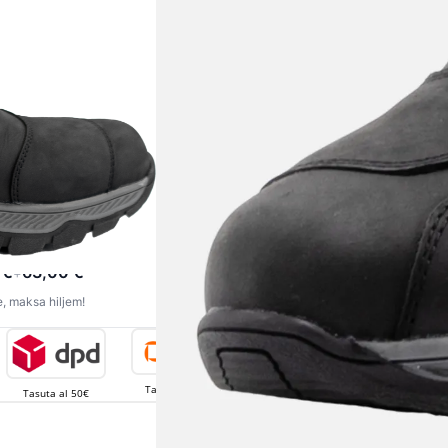
TASUTA
 €
63,00 €
+
, maksa hiljem!
Tasuta al 100€
Tasuta al 100€
Tasuta al 50€