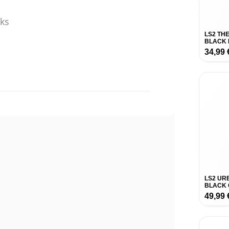
eks
LS2 TH
BLACK 
34,99
LS2 UR
BLACK 
49,99