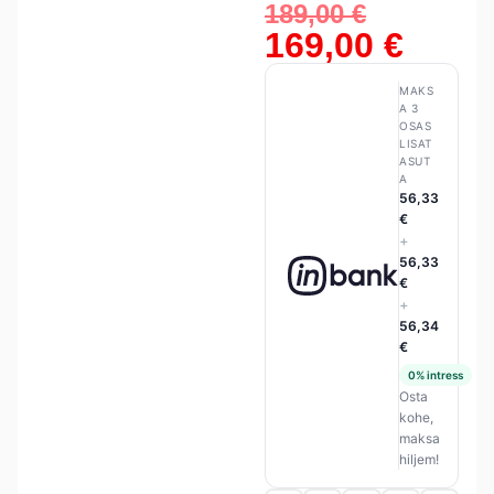
189,00
€
169,00
€
MAKS
A 3
OSAS
LISAT
ASUT
A
56,33
€
+
56,33
€
+
56,34
€
0% intress
Osta
kohe,
maksa
hiljem!