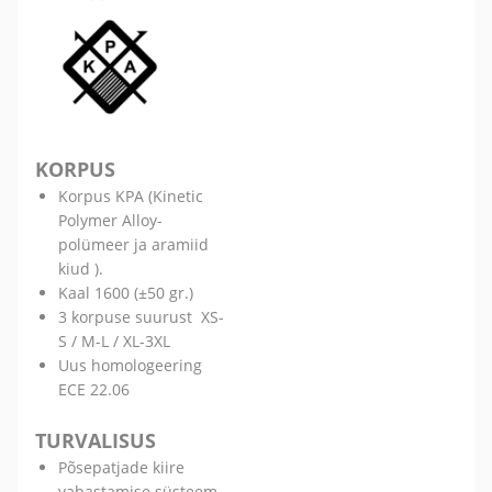
KORPUS
Korpus KPA (Kinetic
Polymer Alloy-
polümeer ja aramiid
kiud ).
Kaal 1600 (±50 gr.)
3 korpuse suurust XS-
S / M-L / XL-3XL
Uus homologeering
ECE 22.06
TURVALISUS
Põsepatjade kiire
vabastamise süsteem