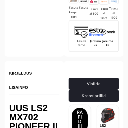
Tasuta
Tasuta
Tasuta
Tasuta
Tasuta
kauplu
al
al
al 50€
sest
100€
100€
Tasuta
Järelma
Järelma
tarne
ks
ks
Seotud tooted
KIRJELDUS
Visiirid
LISAINFO
Krossiprillid
UUS LS2
RA
MX702
PI
D
PIONEER II
III
LS2