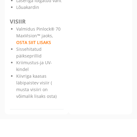
Laseriga lõigatud vaht
Lõuakardin
VISIIR
Valmidus Pinlock® 70
MaxVision™ jaoks,
OSTA SIIT LISAKS
Sissehitatud
päikseprillid
Kriimustus-ja UV-
kindel
Kiivriga kaasas
läbipaistev visiir (
musta visiiri on
võimalik lisaks osta)