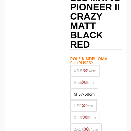
PIONEER II
CRAZY
MATT
BLACK
RED
POLE KINDEL OMA
SUURUSES?
XS 53-54cm
S 55-56cm
M 57-58cm
L 59-60cm
XL 61-62cm
2XL 63-64cm