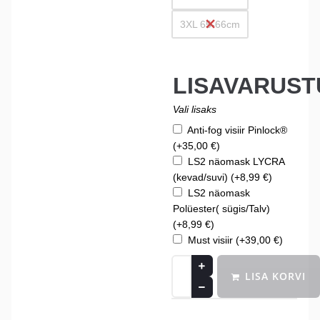
3XL 65-66cm
LISAVARUST
Vali lisaks
Anti-fog visiir Pinlock®
(+
35,00
€
)
LS2 näomask LYCRA
(kevad/suvi)
(+
8,99
€
)
LS2 näomask
Polüester( sügis/Talv)
(+
8,99
€
)
Must visiir
(+
39,00
€
)
LISA KORVI