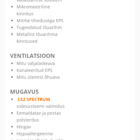
Mikromeetriline
kinnitus
Mitme tihedusega EPS
Tugevdatud lõuarihm
Metallist lõuarihma
kinntused
VENTILATSIOON
Mitu väljalaskeava
Kanaleeritud EPS
Mitu ülemist õhuava
MUGAVUS
LS2 SPECTRUM
sidesüsteemi valmidus
Eemaldatav ja pestav
polsterdus
Hingav
Hüpoallergeenne