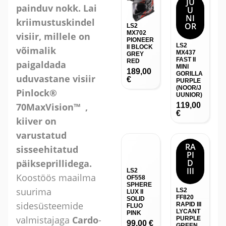
JU
painduv nokk. Lai
U
NI
kriimustuskindel
OR
LS2
MX702
visiir, millele on
PIONEER
LS2
II BLOCK
võimalik
MX437
GREY
FAST II
RED
paigaldada
MINI
189,00
GORILLA
uduvastane visiir
€
PURPLE
(NOOR/J
Pinlock®
UUNIOR)
70MaxVision™ ,
119,00
€
kiiver on
varustatud
RA
sisseehitatud
PI
päikseprillidega.
D
III
LS2
Koostöös maailma
OF558
SPHERE
suurima
LS2
LUX II
FF820
SOLID
sidesüsteemide
RAPID III
FLUO
LYCANT
PINK
valmistajaga
Cardo
-
PURPLE
99,00
€
GREEN