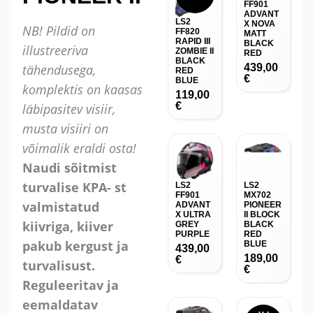
FF901
ADVANT
LS2
X NOVA
NB! Pildid on
FF820
MATT
RAPID III
BLACK
illustreeriva
ZOMBIE II
RED
BLACK
tähendusega,
439,00
RED
€
BLUE
komplektis on kaasas
119,00
€
läbipasitev visiir,
musta visiiri on
võimalik eraldi osta!
Naudi sõitmist
turvalise KPA- st
LS2
LS2
FF901
MX702
valmistatud
ADVANT
PIONEER
X ULTRA
II BLOCK
kiivriga, kiiver
GREY
BLACK
PURPLE
RED
pakub kergust ja
BLUE
439,00
189,00
€
turvalisust.
€
Reguleeritav ja
eemaldatav