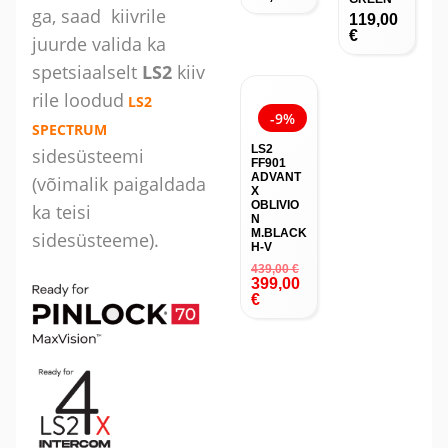
ga, saad kiivrile
119,00
€
juurde valida ka
spetsiaalselt
LS2
kiiv
rile loodud
LS2
-9%
SPECTRUM
LS2
sidesüsteemi
FF901
ADVANT
(võimalik paigaldada
X
OBLIVIO
ka teisi
N
M.BLACK
sidesüsteeme).
H-V
439,00
€
399,00
€