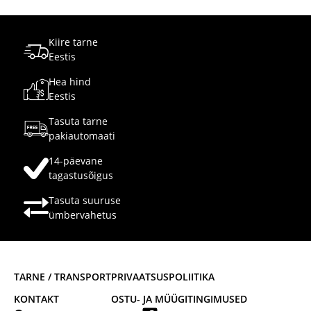
Kiire tarne
Eestis
Hea hind
Eestis
Tasuta tarne
pakiautomaati
14-päevane
tagastusõigus
Tasuta suuruse
ümbervahetus
TARNE / TRANSPORT
PRIVAATSUSPOLIITIKA
KONTAKT
OSTU- JA MÜÜGITINGIMUSED