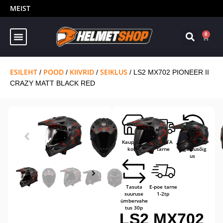
MEIST
0
ESILEHT
POOD
KIIVRID
SEIKLUS
/
/
/
/ LS2 MX702 PIONEER II
CRAZY MATT BLACK RED
Kaupluses
TASUTA
14-päevane
kohal
tarne
tagastusõig
us
Tasuta
E-poe tarne
suuruse
1-2tp
ümbervahe
tus 30p
LS2 MX702