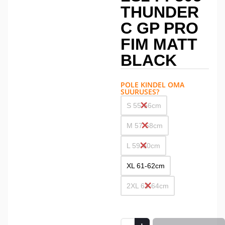
THUNDER
C GP PRO
FIM MATT
BLACK
POLE KINDEL OMA
SUURUSES?
S 55-56cm
M 57-58cm
L 59-60cm
XL 61-62cm
2XL 63-64cm