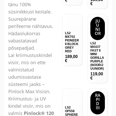
€
tänu 100%
€
süsinikkiust kestale.
Suurepärane
JU
U
perifeerne nähtavus.
NI
Hädaolukorras
OR
LS2
MX702
vabastatavad
PIONEER
LS2
II BLOCK
põsepadjad.
MX437
GREY
FAST II
RED
Lai kriimustuskindel
MINI
189,00
GORILLA
€
visiir, mis on ette
PURPLE
(NOOR/J
valmistatud
UUNIOR)
119,00
udumisvastase
€
süsteemi jaoks –
Pinlock Max Vision.
RA
Kriimustus- ja UV
PI
D
kindel visiir, mis on
III
LS2
OF558
valmis
Pinlock® 120
SPHERE