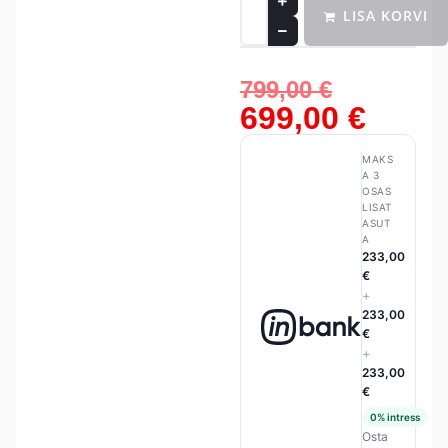
LISA KORVI
799,00
€
699,00
€
MAKS
A 3
OSAS
LISAT
ASUT
A
233,00
€
+
233,00
€
+
233,00
€
0% intress
Osta