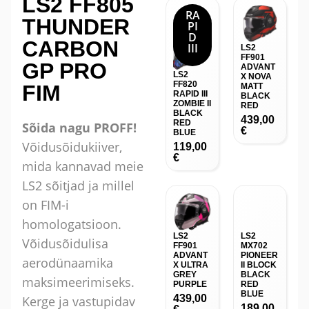
LS2 FF805
RA
THUNDER
PI
D
CARBON
III
LS2
FF901
GP PRO
ADVANT
LS2
X NOVA
FF820
FIM
MATT
RAPID III
BLACK
ZOMBIE II
RED
BLACK
439,00
RED
Sõida nagu PROFF!
€
BLUE
Võidusõidukiiver,
119,00
€
mida kannavad meie
LS2 sõitjad ja millel
on FIM-i
homologatsioon.
LS2
LS2
Võidusõidulisa
FF901
MX702
ADVANT
PIONEER
aerodünaamika
X ULTRA
II BLOCK
GREY
BLACK
maksimeerimiseks.
PURPLE
RED
BLUE
439,00
Kerge ja vastupidav
189,00