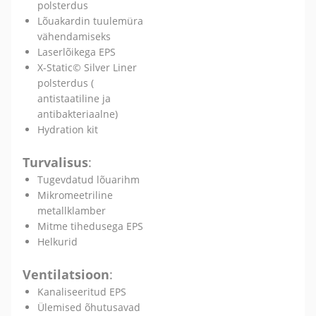
polsterdus
Lõuakardin tuulemüra
vähendamiseks
Laserlõikega EPS
X-Static© Silver Liner
polsterdus (
antistaatiline ja
antibakteriaalne)
Hydration kit
Turvalisus
:
Tugevdatud lõuarihm
Mikromeetriline
metallklamber
Mitme tihedusega EPS
Helkurid
Ventilatsioon
:
Kanaliseeritud EPS
Ülemised õhutusavad