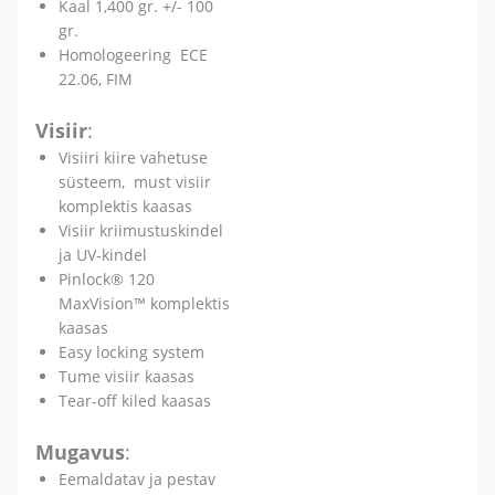
Kaal 1,400 gr. +/- 100
gr.
Homologeering ECE
22.06, FIM
Visiir
:
Visiiri kiire vahetuse
süsteem, must visiir
komplektis kaasas
Visiir kriimustuskindel
ja UV-kindel
Pinlock® 120
MaxVision™ komplektis
kaasas
Easy locking system
Tume visiir kaasas
Tear-off kiled kaasas
Mugavus
:
Eemaldatav ja pestav