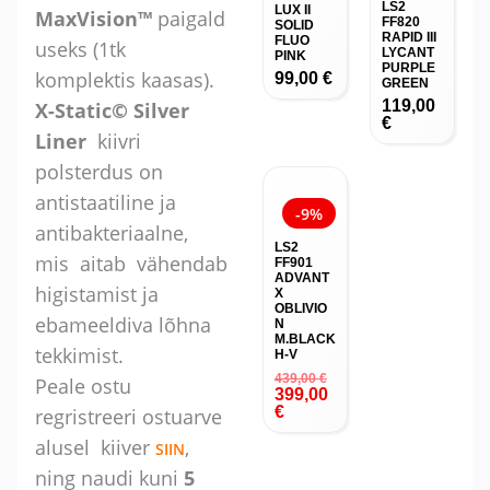
LS2
LUX II
MaxVision™
paigald
FF820
SOLID
RAPID III
FLUO
useks (1tk
LYCANT
PINK
PURPLE
komplektis kaasas).
99,00
€
GREEN
119,00
X-Static© Silver
€
Liner
kiivri
polsterdus on
antistaatiline ja
-9%
antibakteriaalne,
LS2
mis aitab vähendab
FF901
ADVANT
higistamist ja
X
OBLIVIO
ebameeldiva lõhna
N
M.BLACK
tekkimist.
H-V
439,00
€
Peale ostu
399,00
€
regristreeri ostuarve
alusel kiiver
,
SIIN
ning naudi kuni
5