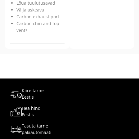
Lõua tuulutusavad
Väljalaskeava
Carbon exhaust port
Carbon chin and top
vents
Kiire tarne
Eestis
Hea hind
Eestis
Tasuta tarne
pakiautomaati