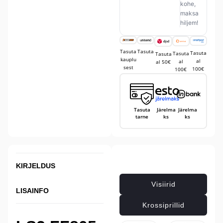
kohe,
maksa
hiljem!
Tasuta
Tasuta
Tasuta
Tasuta
Tasuta
kauplu
al
al
al 50€
sest
100€
100€
Tasuta
Järelma
Järelma
tarne
ks
ks
Seotud tooted
KIRJELDUS
Visiirid
LISAINFO
Krossiprillid