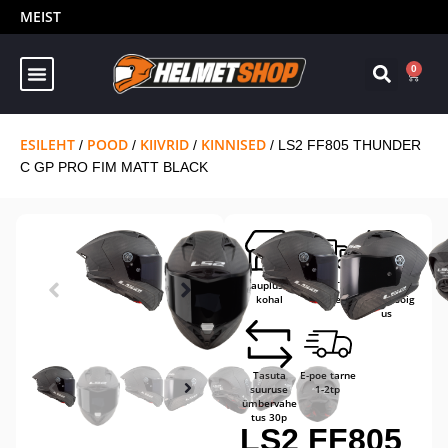
MEIST
0
ESILEHT
POOD
KIIVRID
KINNISED
/
/
/
/ LS2 FF805 THUNDER
C GP PRO FIM MATT BLACK
Kaupluses
TASUTA
14-päevane
kohal
tarne
tagastusõig
us
Tasuta
E-poe tarne
suuruse
1-2tp
ümbervahe
tus 30p
LS2 FF805