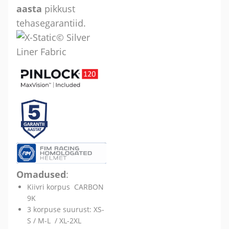
aasta
pikkust
tehasegarantiid.
Omadused
:
Kiivri korpus CARBON
9K
3 korpuse suurust: XS-
S / M-L / XL-2XL