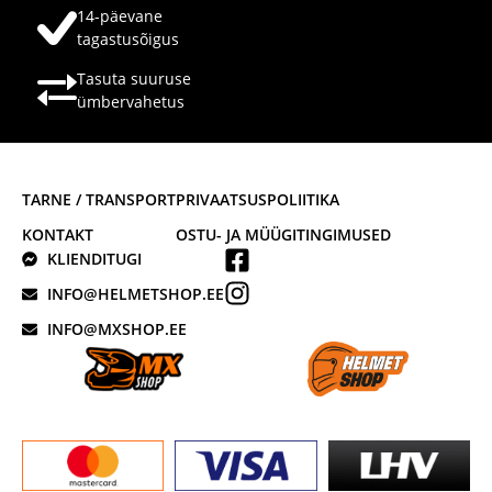
14-päevane
tagastusõigus
Tasuta suuruse
ümbervahetus
TARNE / TRANSPORT
PRIVAATSUSPOLIITIKA
KONTAKT
OSTU- JA MÜÜGITINGIMUSED
KLIENDITUGI
INFO@HELMETSHOP.EE
INFO@MXSHOP.EE