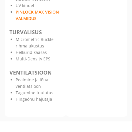
UV kindel
PINLOCK MAX VISION
VALMIDUS
TURVALISUS
Micrometric Buckle
rihmalukustus
Helkurid kaasas
Multi-Density EPS
VENTILATSIOON
Pealmine ja lõua
ventilatsioon
Tagumine tuulutus
Hingeõhu hajutaja