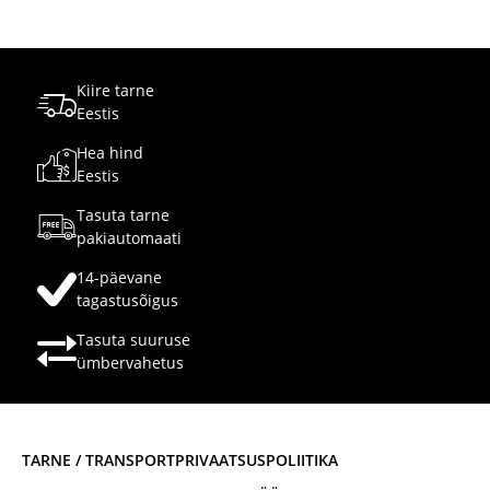
Kiire tarne
Eestis
Hea hind
Eestis
Tasuta tarne
pakiautomaati
14-päevane
tagastusõigus
Tasuta suuruse
ümbervahetus
TARNE / TRANSPORT
PRIVAATSUSPOLIITIKA