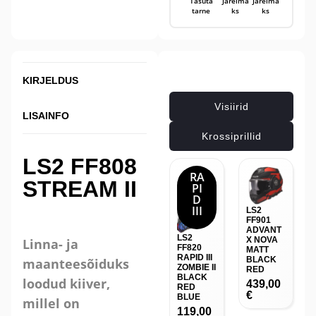
Tasuta
Järelma
Järelma
tarne
ks
ks
Seotud tooted
KIRJELDUS
Visiirid
LISAINFO
Krossiprillid
LS2 FF808
RA
STREAM II
PI
D
III
LS2
FF901
ADVANT
LS2
X NOVA
Linna- ja
FF820
MATT
RAPID III
BLACK
maanteesõiduks
ZOMBIE II
RED
BLACK
loodud kiiver,
439,00
RED
€
BLUE
millel on
119,00