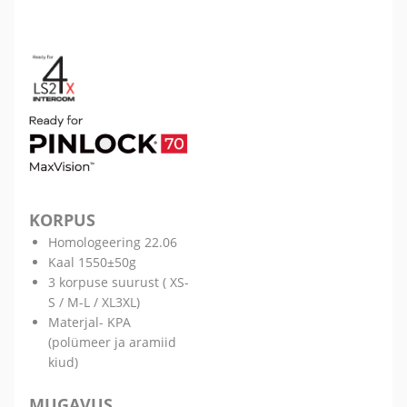
KORPUS
Homologeering 22.06
Kaal 1550±50g
3 korpuse suurust ( XS-
S / M-L / XL3XL)
Materjal- KPA
(polümeer ja aramiid
kiud)
MUGAVUS