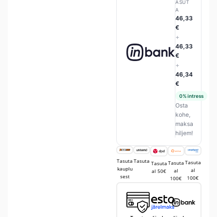
ASUT
A
46,33
€
+
46,33
€
+
46,34
€
0% intress
Osta
kohe,
maksa
hiljem!
Tasuta
Tasuta
Tasuta
Tasuta
Tasuta
kauplu
al
al
al 50€
sest
100€
100€