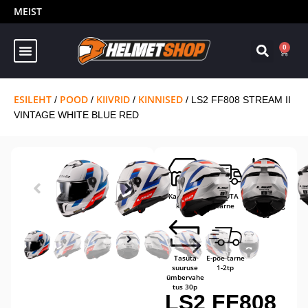
MEIST
0
ESILEHT
POOD
KIIVRID
KINNISED
/
/
/
/ LS2 FF808 STREAM II
VINTAGE WHITE BLUE RED
Kaupluses
TASUTA
14-päevane
kohal
tarne
tagastusõig
us
Tasuta
E-poe tarne
suuruse
1-2tp
ümbervahe
tus 30p
LS2 FF808