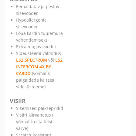
Eemaldatav ja pestav
sisevooder
Hypoallergenic
sisevooder
Lõua kardin tuulemüra
vähendamiseks
Extra mugav vooder
Sideüsteemi valmidus
LS2 SPECTRUM
või
LS2
INTERCOM 4X BY
CARDO
(võimalik
paigaldada ka teisi
sidesüsteeme).
VISIIR
Sisemised päikseprillid
Visiiri kiirvahetus (
võimalik osta teisi
värve)
Scratch Resistant