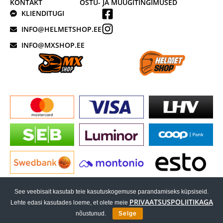
KONTAKT
OSTU- JA MÜÜGITINGIMUSED
KLIENDITUGI
INFO@HELMETSHOP.EE
INFO@MXSHOP.EE
See veebisait kasutab teie kasutuskogemuse parandamiseks küpsiseid.
PRIVAATSUSPOLIITIKAGA
Lehte edasi kasutades loeme, et olete meie
EESTI
nõustunud.
Selge