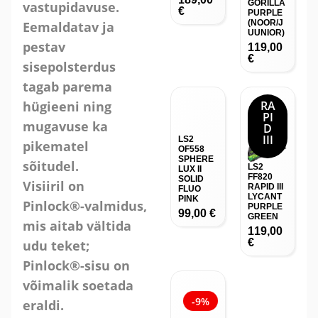
GORILLA
vastupidavuse.
€
PURPLE
(NOOR/J
Eemaldatav ja
UUNIOR)
pestav
119,00
€
sisepolsterdus
tagab parema
hügieeni ning
RA
PI
mugavuse ka
D
III
LS2
pikematel
OF558
SPHERE
sõitudel.
LS2
LUX II
FF820
SOLID
Visiiril on
RAPID III
FLUO
LYCANT
PINK
Pinlock®-valmidus,
PURPLE
99,00
€
GREEN
mis aitab vältida
119,00
€
udu teket;
Pinlock®-sisu on
võimalik soetada
-9%
eraldi.