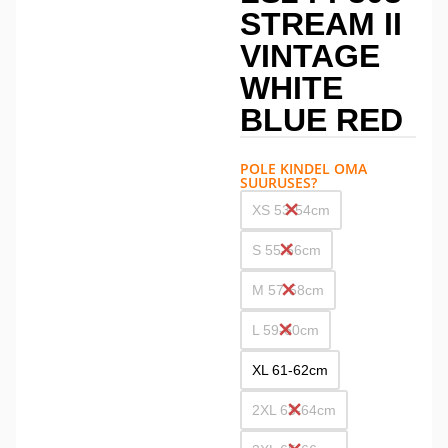
STREAM II
VINTAGE
WHITE
BLUE RED
POLE KINDEL OMA
SUURUSES?
XS 53-54cm
S 55-56cm
M 57-58cm
L 59-60cm
XL 61-62cm
2XL 63-64cm