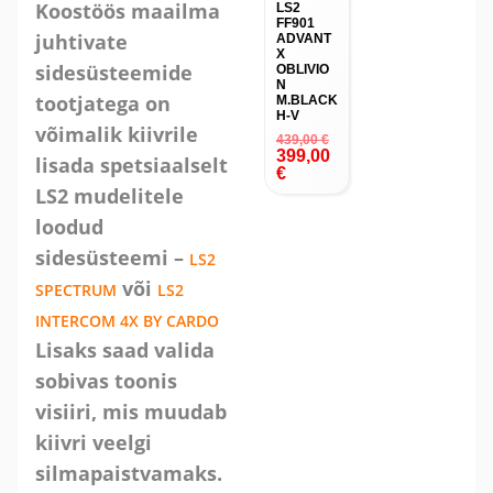
Koostöös maailma
LS2
FF901
juhtivate
ADVANT
X
sidesüsteemide
OBLIVIO
N
tootjatega on
M.BLACK
H-V
võimalik kiivrile
439,00
€
399,00
lisada spetsiaalselt
€
LS2 mudelitele
loodud
sidesüsteemi –
LS2
või
SPECTRUM
LS2
INTERCOM 4X BY CARDO
Lisaks saad valida
sobivas toonis
visiiri, mis muudab
kiivri veelgi
silmapaistvamaks.