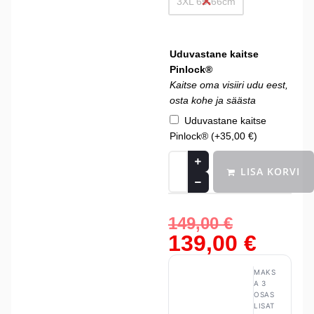
3XL 65-66cm
Uduvastane kaitse
Pinlock®
Kaitse oma visiiri udu eest,
osta kohe ja säästa
Uduvastane kaitse
Pinlock®
(+
35,00
€
)
LISA KORVI
149,00
€
139,00
€
MAKS
A 3
OSAS
LISAT