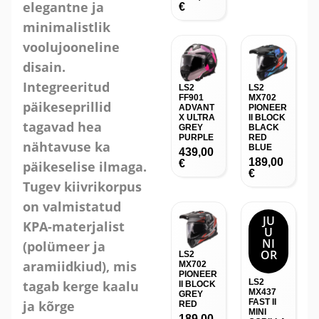
elegantne ja
€
minimalistlik
voolujooneline
disain.
Integreeritud
LS2
LS2
FF901
MX702
päikeseprillid
ADVANT
PIONEER
X ULTRA
II BLOCK
tagavad hea
GREY
BLACK
PURPLE
RED
nähtavuse ka
BLUE
439,00
189,00
€
päikeselise ilmaga.
€
Tugev kiivrikorpus
on valmistatud
JU
KPA-materjalist
U
NI
(polümeer ja
OR
LS2
aramiidkiud), mis
MX702
PIONEER
LS2
tagab kerge kaalu
II BLOCK
MX437
GREY
FAST II
ja kõrge
RED
MINI
189,00