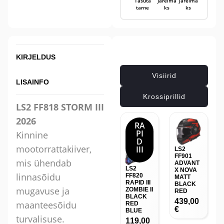
Tasuta
Järelma
Järelma
tarne
ks
ks
Seotud tooted
KIRJELDUS
Visiirid
LISAINFO
Krossiprillid
LS2 FF818 STORM III
2026
RA
PI
Kinnine
D
mootorrattakiiver,
III
LS2
FF901
mis ühendab
ADVANT
LS2
X NOVA
linnasõidu
FF820
MATT
RAPID III
BLACK
mugavuse ja
ZOMBIE II
RED
BLACK
439,00
maanteesõidu
RED
€
BLUE
turvalisuse.
119,00