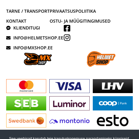
TARNE / TRANSPORT
PRIVAATSUSPOLIITIKA
KONTAKT
OSTU- JA MÜÜGITINGIMUSED
KLIENDITUGI
INFO@HELMETSHOP.EE
INFO@MXSHOP.EE
See veebisait kasutab teie kasutuskogemuse parandamiseks küpsiseid.