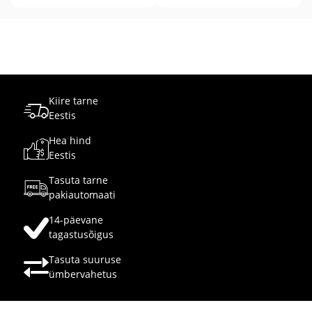
Kiire tarne
Eestis
Hea hind
Eestis
Tasuta tarne
pakiautomaati
14-päevane
tagastusõigus
Tasuta suuruse
ümbervahetus