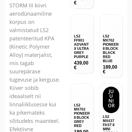
€
STORM III kiivri
aerodünaamiline
korpus on
valmistatud LS2
LS2
LS2
patenteeritud KPA
FF901
MX702
ADVANT
PIONEER
(Kinetic Polymer
X ULTRA
II BLOCK
GREY
BLACK
Alloy) materjalist,
PURPLE
RED
BLUE
mis tagab
439,00
189,00
€
suurepärase
€
tugevuse ja kerguse.
Kiiver sobib
JU
ideaalselt nii
U
NI
linnaliiklusesse kui
OR
LS2
MX702
ka pikemateks
PIONEER
LS2
II BLOCK
sõitudeks maanteel.
MX437
GREY
FAST II
RED
Efektiivne
MINI
189,00