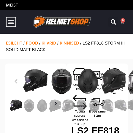
MEIST
0
ESILEHT
POOD
KIIVRID
KINNISED
/
/
/
/ LS2 FF818 STORM III
SOLID MATT BLACK
Kaupluses
TASUTA
14-päevane
kohal
tarne
tagastusõig
us
Tasuta
E-poe tarne
suuruse
1-2tp
ümbervahe
tus 30p
LS2 FF818