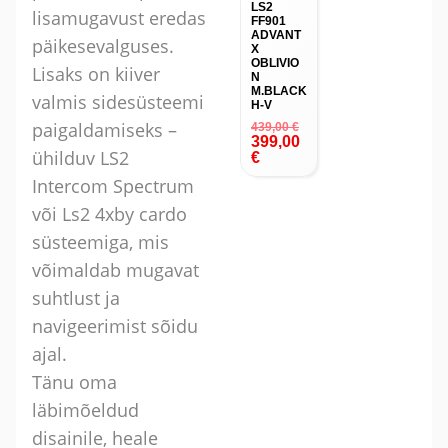
LS2
lisamugavust eredas
FF901
ADVANT
päikesevalguses.
X
OBLIVIO
Lisaks on kiiver
N
M.BLACK
valmis sidesüsteemi
H-V
paigaldamiseks –
439,00
€
399,00
ühilduv LS2
€
Intercom Spectrum
või Ls2 4xby cardo
süsteemiga, mis
võimaldab mugavat
suhtlust ja
navigeerimist sõidu
ajal.
Tänu oma
läbimõeldud
disainile, heale