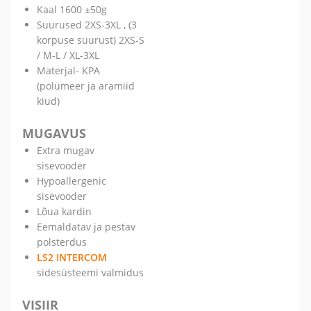
Kaal 1600 ±50g
Suurused 2XS-3XL , (3
korpuse suurust) 2XS-S
/ M-L / XL-3XL
Materjal- KPA
(polümeer ja aramiid
kiud)
MUGAVUS
Extra mugav
sisevooder
Hypoallergenic
sisevooder
Lõua kardin
Eemaldatav ja pestav
polsterdus
LS2 INTERCOM
sidesüsteemi valmidus
VISIIR