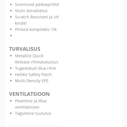
Sisemised päikseprillid
Visiiri kiirvahetus
Scratch Resistant ja UV
kindel
Pinlock komplektis 1tk
TURVALISUS
Metallist Quick
Release rihmalukustus
Tugevtatud lõua rihm
Helikiv Safety Patch
Multi-Density EPS
VENTILATSIOON
Pealmine ja lõua
ventilatsioon
Tagumine tuulutus