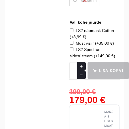
3XL 65-66cm
Vali kohe juurde
LS2 näomask Cotton
(+
8,99
€
)
Must visiir
(+
35,00
€
)
LS2 Spectrum
sidesüsteem
(+
149,00
€
)
LISA KORVI
199,00
€
179,00
€
MAKS
A 3
OSAS
LISAT