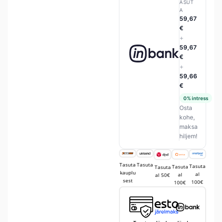
ASUT
A
59,67
€
+
59,67
€
+
59,66
€
0% intress
Osta
kohe,
maksa
hiljem!
Tasuta
Tasuta
Tasuta
Tasuta
Tasuta
kauplu
al
al
al 50€
sest
100€
100€