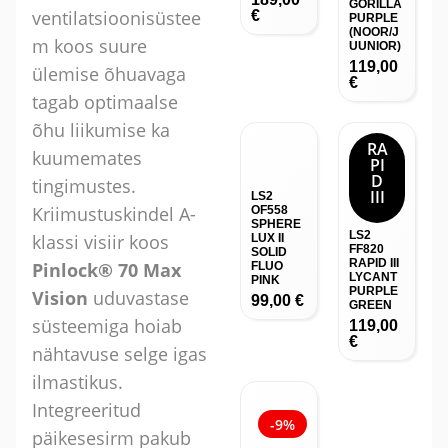
GORILLA
ventilatsioonisüstee
€
PURPLE
(NOOR/J
m koos suure
UUNIOR)
119,00
ülemise õhuavaga
€
tagab optimaalse
õhu liikumise ka
RA
kuumemates
PI
D
tingimustes.
III
LS2
Kriimustuskindel A-
OF558
SPHERE
LS2
klassi visiir koos
LUX II
FF820
SOLID
RAPID III
Pinlock® 70 Max
FLUO
LYCANT
PINK
PURPLE
Vision
uduvastase
99,00
€
GREEN
süsteemiga hoiab
119,00
€
nähtavuse selge igas
ilmastikus.
Integreeritud
-9%
päikesesirm pakub