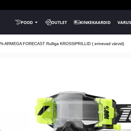
POOD
OUTLET
KINKEKAARDID
VARUS
0% ARMEGA FORECAST Rulliga KROSSIPRILLID ( erinevad värvid)
Kaupluses kohal
TASUTA tarne
14-päev
tagastusõ
100% ARMEGA 
KROSSIPRILLID 
Kollane
Must
Punane