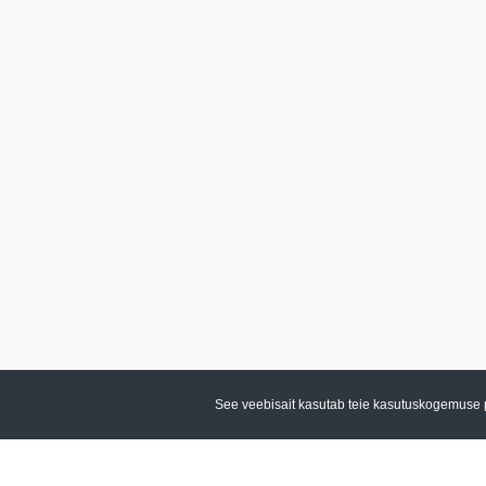
See veebisait kasutab teie kasutuskogemuse 