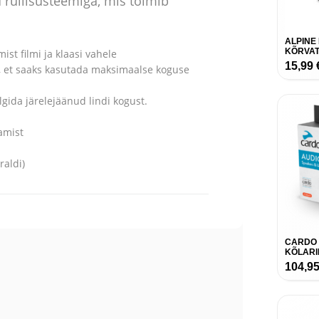
d rullisüsteemiga, mis toimib
ALPINE
KÕRVAT
ist filmi ja klaasi vahele
15,99
 et saaks kasutada maksimaalse koguse
gida järelejäänud lindi kogust.
bamist
raldi)
CARDO 
KÕLARI
104,9