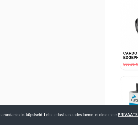
CARDO
EDGEPH
509,95
PRIVAATS
parandamiseks küpsiseid. Lehte edasi kasutades loeme, et olete meie