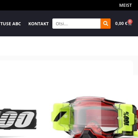
MEIST
0
TUSE ABC
KONTAKT
0,00
€
ane
Tasuta suuruse
E-poe tarne 1-2tp
igus
ümbervahetus 30p
FORECAST Rulliga
( erinevad värvid)