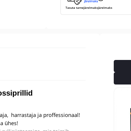
Tasuta tarne
Järelmaks
Järelmaks
iprillid
gaja, harrastaja ja proffessionaal!
da ühes!