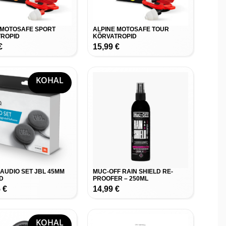
 MOTOSAFE SPORT
ALPINE MOTOSAFE TOUR
ROPID
KÕRVATROPID
€
15,99
€
KOHAL
AUDIO SET JBL 45MM
MUC-OFF RAIN SHIELD RE-
D
PROOFER – 250ML
5
€
14,99
€
KOHAL