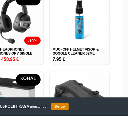
-10%
 HEADPHONES
MUC- OFF HELMET VISOR &
ONES ORV SINGLE
GOGGLE CLEANER 32ML
458,95
€
7,95
€
€
KOHAL
USPOLIITIKAGA
nõustunud.
Selge
-10%