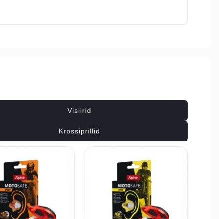
Seotud tooted
Visiirid
Krossiprillid