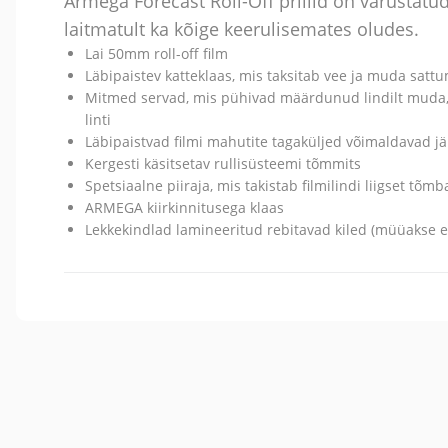
Armega Forecast Roll-Off prillid on varustatu
laitmatult ka kõige keerulisemates oludes.
Lai 50mm roll-off film
Läbipaistev katteklaas, mis taksitab vee ja muda sattum
Mitmed servad, mis pühivad määrdunud lindilt muda,
linti
Läbipaistvad filmi mahutite tagaküljed võimaldavad jäl
Kergesti käsitsetav rullisüsteemi tõmmits
Spetsiaalne piiraja, mis takistab filmilindi liigset tõm
ARMEGA kiirkinnitusega klaas
Lekkekindlad lamineeritud rebitavad kiled (müüakse e