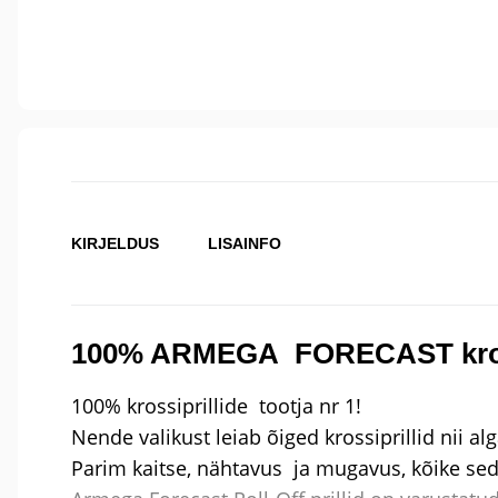
KIRJELDUS
LISAINFO
100% ARMEGA FORECAST kross
100% krossiprillide tootja nr 1!
Nende valikust leiab õiged krossiprillid nii al
Parim kaitse, nähtavus ja mugavus, kõike se