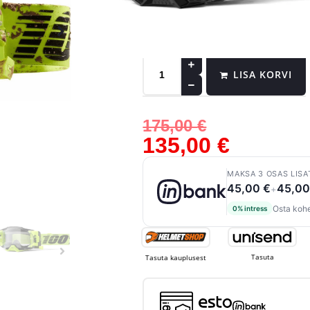
PUHASTA
Laos
LISA KORVI
175,00
€
135,00
€
MAKSA 3 OSAS LISA
45,00 €
45,00
+
Osta kohe
0% intress
Tasuta
Tasuta kauplusest