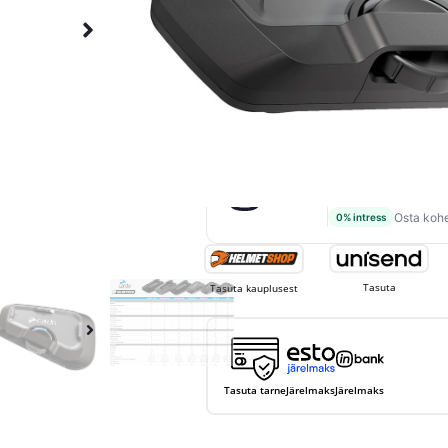
LISA KORVI
279,95
€
249,00
€
MAKSA 3 OSAS LISA
83,00 €
83,00
+
Osta kohe
0% intress
Tasuta
Tasuta kauplusest
Tasuta tarne
Järelmaks
Järelmaks