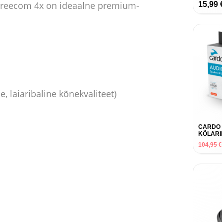
. Freecom 4x on ideaalne premium-
15,99
 laiaribaline kõnekvaliteet)
CARDO 
KÕLARI
104,95