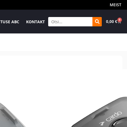
MEIST
0
TUSE ABC
KONTAKT
0,00
€
ane
Tasuta suuruse
E-poe tarne 1-2tp
igus
ümbervahetus 30p
 4X JBL sidesüsteem