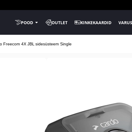
POOD
OUTLET
KINKEKAARDID
VARUS
o Freecom 4X JBL sidesüsteem Single
Kaupluses kohal
TASUTA tarne
14-päev
tagastusõ
Cardo Freecom
Single
Laos