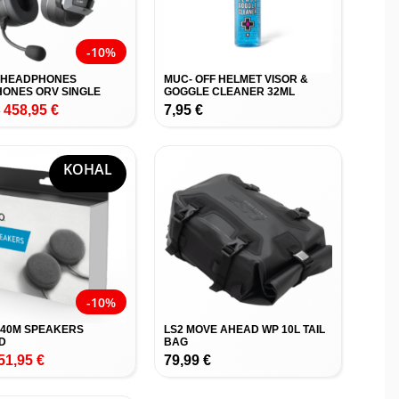
-10%
 HEADPHONES
MUC- OFF HELMET VISOR &
ONES ORV SINGLE
GOGGLE CLEANER 32ML
458,95
€
7,95
€
€
KOHAL
-10%
40M SPEAKERS
LS2 MOVE AHEAD WP 10L TAIL
D
BAG
51,95
€
79,99
€