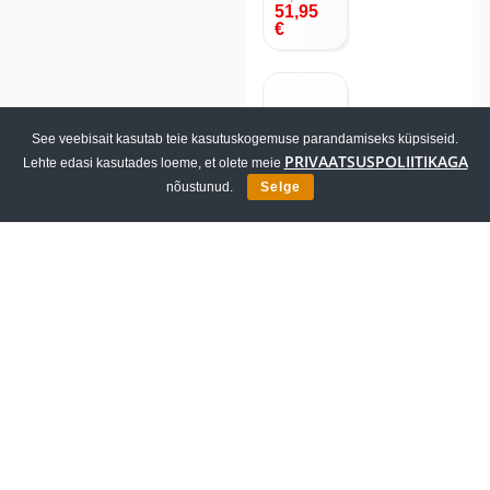
51,95
€
See veebisait kasutab teie kasutuskogemuse parandamiseks küpsiseid.
LS2
PRIVAATSUSPOLIITIKAGA
Lehte edasi kasutades loeme, et olete meie
MOVE
AHEAD
nõustunud.
Selge
WP 4L
ROLL
BAG
19,99
€
Kiire tarne
Eestis