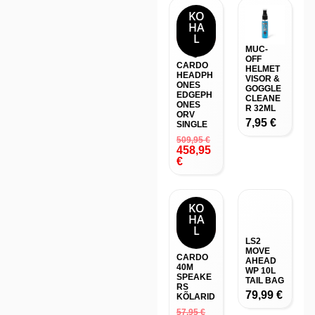
KO
HA
-10
L
%
MUC-
OFF
CARDO
HELMET
HEADPH
VISOR &
ONES
GOGGLE
EDGEPH
CLEANE
ONES
R 32ML
ORV
7,95
€
SINGLE
509,95
€
458,95
€
KO
HA
-10
L
%
LS2
MOVE
CARDO
AHEAD
40M
WP 10L
SPEAKE
TAIL BAG
RS
79,99
€
KÕLARID
57,95
€