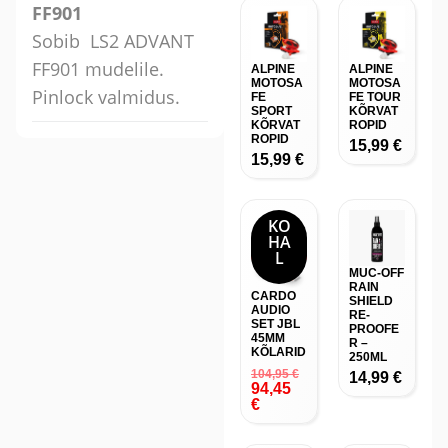
FF901
Sobib LS2 ADVANT
FF901 mudelile.
ALPINE
ALPINE
MOTOSA
MOTOSA
Pinlock valmidus.
FE
FE TOUR
SPORT
KÕRVAT
KÕRVAT
ROPID
ROPID
15,99
€
15,99
€
KO
HA
-10
L
%
MUC-OFF
RAIN
CARDO
SHIELD
AUDIO
RE-
SET JBL
PROOFE
45MM
R –
KÕLARID
250ML
104,95
€
14,99
€
94,45
€