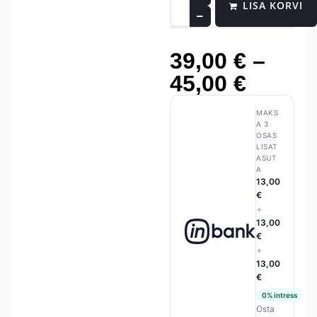
LISA KORVI
39,00
€
–
45,00
€
MAKS
A 3
OSAS
LISAT
ASUT
A
13,00
€
+
13,00
€
+
13,00
€
0% intress
Osta