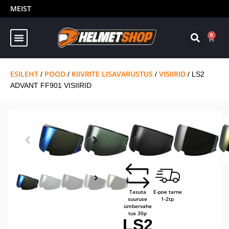
MEIST
0
ESILEHT
POOD
KIIVRITE LISAVARUSTUS
VISIIRID
/
/
/
/ LS2
ADVANT FF901 VISIIRID
Kaupluses
TASUTA
14-päevane
kohal
tarne
tagastusõig
us
Tasuta
E-poe tarne
suuruse
1-2tp
ümbervahe
tus 30p
LS2