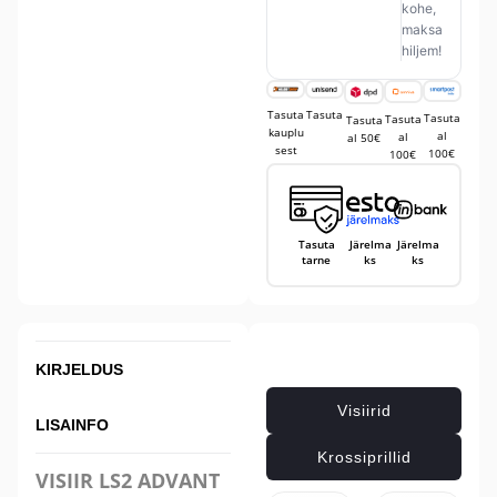
kohe,
maksa
hiljem!
Tasuta
Tasuta
Tasuta
Tasuta
Tasuta
kauplu
al
al
al 50€
sest
100€
100€
Tasuta
Järelma
Järelma
tarne
ks
ks
Seotud tooted
KIRJELDUS
Visiirid
LISAINFO
Krossiprillid
VISIIR LS2 ADVANT