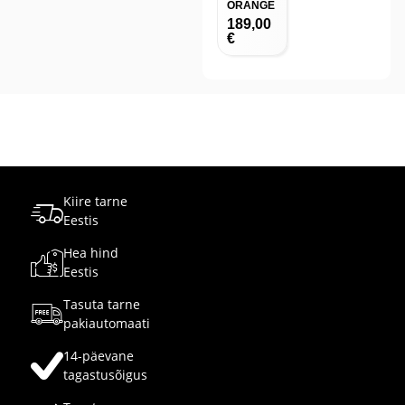
Tasuta suuruse
ümbervahetus
TARNE / TRANSPORT
PRIVAATSUSPOLIITIKA
KONTAKT
OSTU- JA MÜÜGITINGIMUSED
KLIENDITUGI
INFO@HELMETSHOP.EE
INFO@MXSHOP.EE