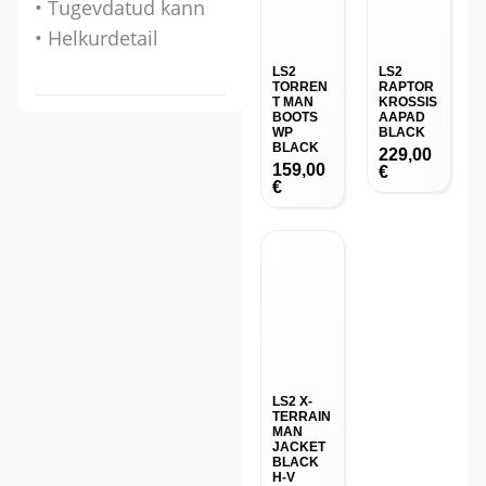
• Tugevdatud kann
BLACK
H-V
• Helkurdetail
ORANGE
189,00
€
Kiire tarne
Eestis
Hea hind
Eestis
Tasuta tarne
pakiautomaati
14-päevane
tagastusõigus