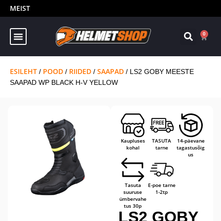
MEIST
0
ESILEHT
POOD
RIIDED
SAAPAD
/
/
/
/ LS2 GOBY MEESTE
SAAPAD WP BLACK H-V YELLOW
Kaupluses
TASUTA
14-päevane
kohal
tarne
tagastusõig
us
Tasuta
E-poe tarne
suuruse
1-2tp
ümbervahe
tus 30p
LS2 GOBY