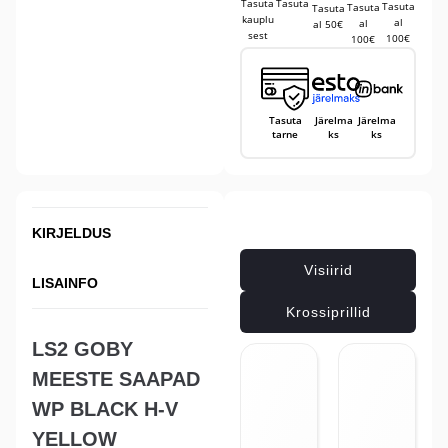
Tasuta
Tasuta
Tasuta
Tasuta
Tasuta
kauplu
al
al
al 50€
sest
100€
100€
Tasuta
Järelma
Järelma
tarne
ks
ks
Seotud tooted
KIRJELDUS
Visiirid
LISAINFO
Krossiprillid
LS2 GOBY
MEESTE SAAPAD
-5%
WP BLACK H-V
SOCKS
SIDI K-
CALZINI
OUT 3
YELLOW
WOOPS
RAIN