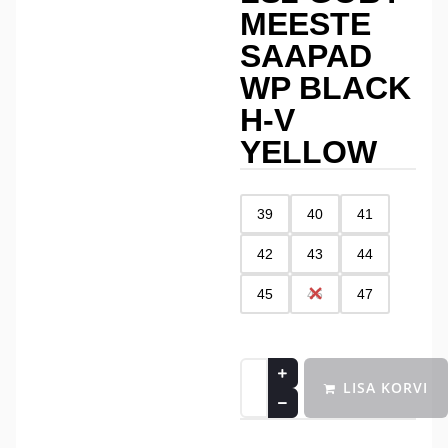
MEESTE
SAAPAD
WP BLACK
H-V
YELLOW
39
40
41
42
43
44
45
46
47
LISA KORVI