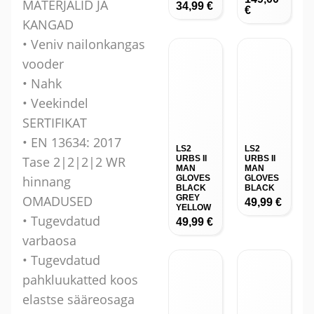
MATERJALID JA
GLOVES
GLOVES
BLACK
BLACK
KANGAD
GREY
49,99
€
YELLOW
• Veniv nailonkangas
49,99
€
vooder
• Nahk
• Veekindel
SERTIFIKAT
LS2
LS2
TORREN
RAPTOR
• EN 13634: 2017
T MAN
KROSSIS
BOOTS
AAPAD
Tase 2|2|2|2 WR
WP
BLACK
BLACK
229,00
hinnang
159,00
€
OMADUSED
€
• Tugevdatud
varbaosa
• Tugevdatud
pahkluukatted koos
LS2 X-
TERRAIN
elastse sääreosaga
MAN
JACKET