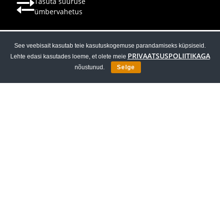
See veebisait kasutab teie kasutuskogemuse parandamiseks küpsiseid.
PRIVAATSUSPOLIITIKAGA
Lehte edasi kasutades loeme, et olete meie
EESTI
nõustunud.
Selge