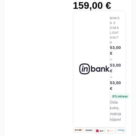
159,00
€
MAKS
A 3
OSAS
LISAT
ASUT
A
53,00
€
+
53,00
€
+
53,00
€
0% intress
Osta
kohe,
maksa
hiljem!