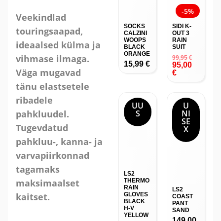
BLACK
SUIT
ORANGE
Veekindlad
99,95
€
15,99
€
95,00
touringsaapad,
€
ideaalsed külma ja
vihmase ilmaga.
UU
U
Väga mugavad
S
NI
SE
tänu elastsetele
X
LS2
ribadele
THERMO
RAIN
LS2
pahkluudel.
GLOVES
COAST
BLACK
PANT
Tugevdatud
H-V
SAND
YELLOW
149,00
pahkluu-, kanna- ja
34,99
€
€
varvapiirkonnad
tagamaks
maksimaalset
kaitset.
LS2
LS2
URBS II
URBS II
MAN
MAN