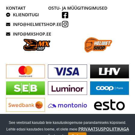
KONTAKT
OSTU- JA MÜÜGITINGIMUSED
KLIENDITUGI
INFO@HELMETSHOP.EE
INFO@MXSHOP.EE
See veebisait kasutab teie kasutuskogemuse parandamiseks küpsiseid.
PRIVAATSUSPOLIITIKAGA
Lehte edasi kasutades loeme, et olete meie
EESTI