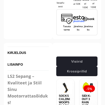
Tasuta
kauplu
al
al
al 50€
sest
100€
100€
Tasuta
Järelma
Järelma
tarne
ks
ks
Seotud tooted
KIRJELDUS
Visiirid
LISAINFO
Krossiprillid
LS2 Sepang –
Kvaliteet ja Stiil
Sinu
-5%
Mootorrattasõiduk
SOCKS
SIDI K-
CALZINI
OUT 3
s!
WOOPS
RAIN