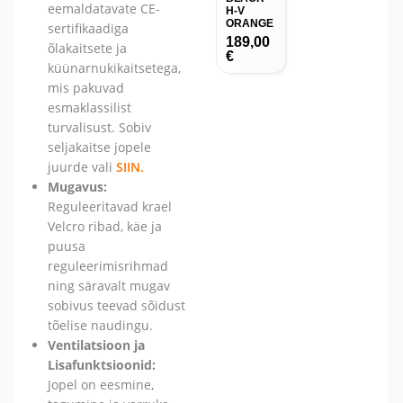
eemaldatavate CE-
H-V
ORANGE
sertifikaadiga
189,00
õlakaitsete ja
€
küünarnukikaitsetega,
mis pakuvad
esmaklassilist
turvalisust. Sobiv
seljakaitse jopele
juurde vali
SIIN.
Mugavus:
Reguleeritavad krael
Velcro ribad, käe ja
puusa
reguleerimisrihmad
ning säravalt mugav
sobivus teevad sõidust
tõelise naudingu.
Ventilatsioon ja
Lisafunktsioonid:
Jopel on eesmine,