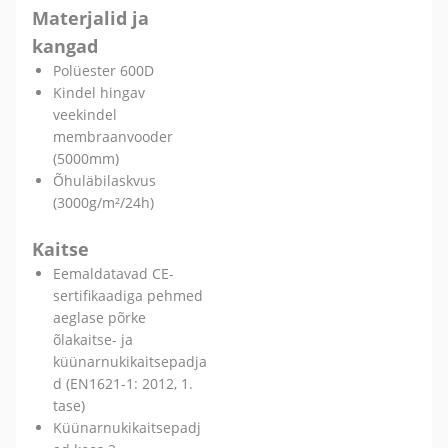
Materjalid ja
kangad
Polüester 600D
Kindel hingav
veekindel
membraanvooder
(5000mm)
Õhuläbilaskvus
(3000g/m²/24h)
Kaitse
Eemaldatavad CE-
sertifikaadiga pehmed
aeglase põrke
õlakaitse- ja
küünarnukikaitsepadja
d (EN1621-1: 2012, 1.
tase)
Küünarnukikaitsepadj