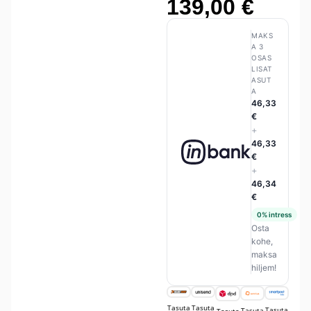
139,00
€
MAKS
A 3
OSAS
LISAT
ASUT
A
46,33
€
+
46,33
€
+
46,34
€
0% intress
Osta
kohe,
maksa
hiljem!
Tasuta
Tasuta
Tasuta
Tasuta