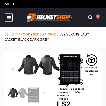
MEIST
0
ESILEHT
POOD
RIIDED
JOPED
/
/
/
/ LS2 SEPANG LADY
JACKET BLACK DARK GREY
Kaupluses
TASUTA
14-päevane
kohal
tarne
tagastusõig
us
Tasuta
E-poe tarne
suuruse
1-2tp
ümbervahe
tus 30p
LS2