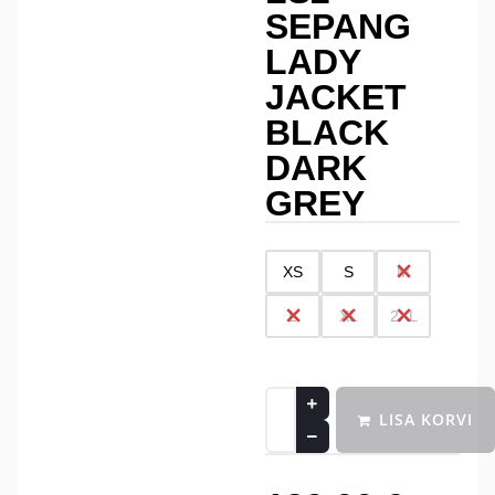
SEPANG
LADY
JACKET
BLACK
DARK
GREY
XS
S
M
L
XL
2XL
LISA KORVI