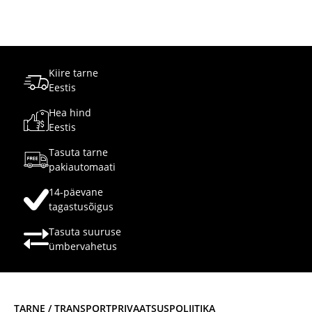
Kiire tarne
Eestis
Hea hind
Eestis
Tasuta tarne
pakiautomaati
14-päevane
tagastusõigus
Tasuta suuruse
ümbervahetus
TARNE / TRANSPORT
PRIVAATSUSPOLIITIKA