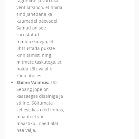
tagumine ja varruka
ventilatsioon, et hoida
sind jahedana ka
kuumadel päevadel.
Samuti on see
varustatud
tõmblukkidega, et
lihtsustada pükste
kinnitamist, ning
mitmete taskutega, et
hoida kõik vajalik
käeulatuses.
Stiilne Välimus:
LS2
Sepang jope on
kaasaegse disainiga ja
stiilne. Sõltumata
sellest, kas oled linnas,
maanteel või
maastikul, näed alati
hea välja.