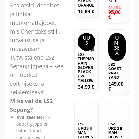
BLACK
SUIT
Kas otsid ideaalset
ORANGE
99,95
€
15,99
€
95,00
ja lihtsat
€
mootorrattajopet,
mis ühendaks stiili,
UU
U
turvalisuse ja
S
NI
SE
mugavuse?
X
LS2
Tutvusta end LS2
THERMO
RAIN
Sepang jopega – see
LS2
GLOVES
COAST
BLACK
on loodud
PANT
H-V
SAND
YELLOW
sõitmiseks ja
149,00
34,99
€
€
seiklemiseks!
Miks valida LS2
Sepang?
Kvaliteetne:
LS2
Sepang jope on
LS2
LS2
URBS II
URBS II
valmistatud
MAN
MAN
vastupidavast
GLOVES
GLOVES