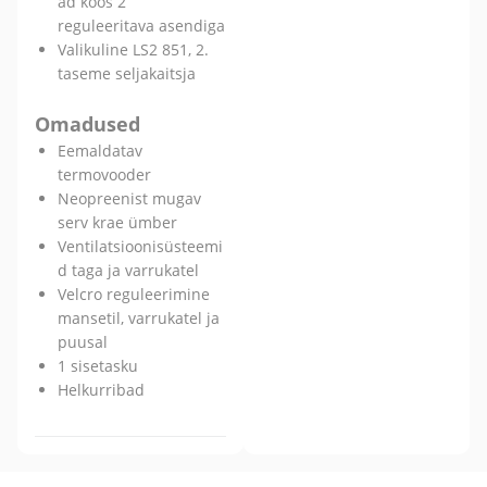
ad koos 2
reguleeritava asendiga
Valikuline LS2 851, 2.
taseme seljakaitsja
Omadused
Eemaldatav
termovooder
Neopreenist mugav
serv krae ümber
Ventilatsioonisüsteemi
d taga ja varrukatel
Velcro reguleerimine
mansetil, varrukatel ja
puusal
1 sisetasku
Helkurribad